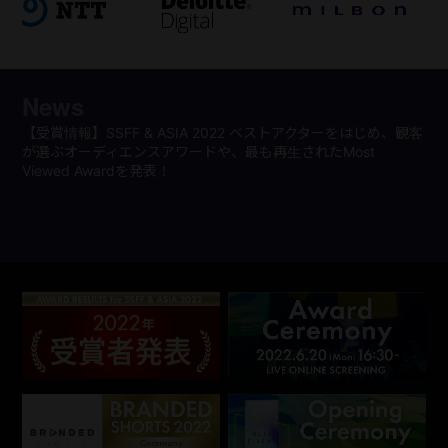
News
観客
【イベントレポート】奥田瑛二さん、山田孝之さん、水川あさ
グ
みさん、飯島寛騎さん、服部樹咲さん、小川紗良さん マーテ
ン
ィ・フリードマンさん、渡辺真起子さん、河瀨直美監督、LiLiCo
定
さん、別所哲也ほか 豪華ゲストがアワードセレモニー（グラン
ショ
プリ授賞式）に登壇！
シ
ド