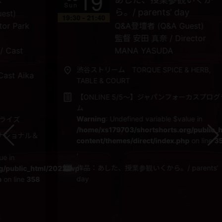
19
Sun
ら。/ parents’ day
19:30 - 21:40
1
Q&A登壇者
(Q&A Guest)
監督
安田 真奈 / Director
MANA YASUDA
渋谷ストリーム TORQUE SPICE & HERB,
TABLE & COURT
【ONLINE 5/5〜】ジャパンフォーカスプログラ
ム
Warning
: Undefined variable $value in
/home/xs179703/shortshorts.org/public_html/2022
＆
content/themes/direct/index.php
on line
358
,
作品：あした、授業参観いくから。/ parents’
html/2022/wp-
day
58