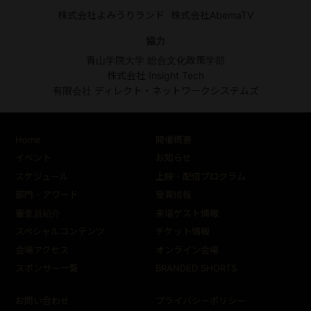
株式会社よみうりランド
株式会社AbemaTV
協力
青山学院大学 総合文化政策学部
株式会社 Insight Tech
有限会社 ディレクト・ネットワークシステムズ
Home
開催概要
イベント
お知らせ
スケジュール
上映・配信プログラム
部門・アワード
受賞情報
審査員紹介
来場ゲスト情報
スペシャルコンテンツ
チケット情報
会場アクセス
オンライン会場
スポンサー一覧
BRANDED SHORTS
お問い合わせ
プライバシーポリシー