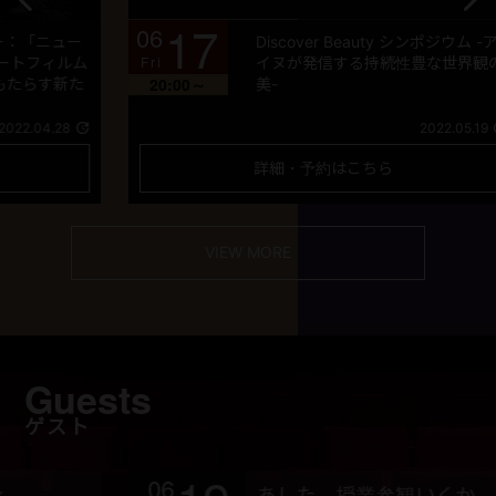
17
06
ー
Discover Beauty シンポジウム -ア
Fri
T
ム
イヌが発信する持続性豊な世界観の
20:00～
た
美-
2022.05.19
詳細・予約はこちら
VIEW MORE
Guests
ゲスト
06
あした、授業参観いくか