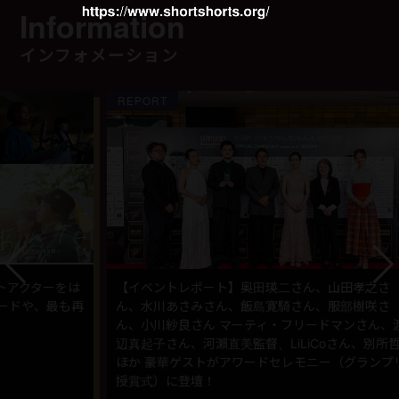
Information
インフォメーション
REPORT
N
をは
【イベントレポート】奥田瑛二さん、山田孝之さ
グ
も再
ん、水川あさみさん、飯島寛騎さん、服部樹咲さ
バ
ん、小川紗良さん マーティ・フリードマンさん、渡
『
辺真起子さん、河瀨直美監督、LiLiCoさん、別所哲也
な
ほか 豪華ゲストがアワードセレモニー（グランプリ
S
授賞式）に登壇！
門