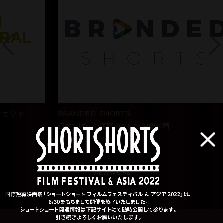
BRANDED SHORTS
オ
So
日本で唯一の国際的な広告映像部門
スマ
Xp
VIEW MORE