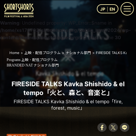
JP
EN
Warning
: Undefined property: WP_Error::$name in
/home/xs179703/shortshorts.org/public_html/2024/wp-
content/themes/direct/single-prgrm2.php
on line
30
Home
上映・配信プログラム
ナショナル部門
FIRESIDE TALKS Kavka S
上映・配信プログラム
Programs
ナショナル部門
BRANDED NAT
FIRESIDE TALKS Kavka Shishido & el
tempo「火と、森と、音楽と」
FIRESIDE TALKS Kavka Shishido & el tempo「fire,
forest, music」