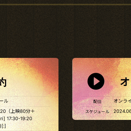
約
オ
ホール
オンライ
配信
30-19:20（上映80分＋
2024.06
スケジュール
i] 17:30-19:20
[:]