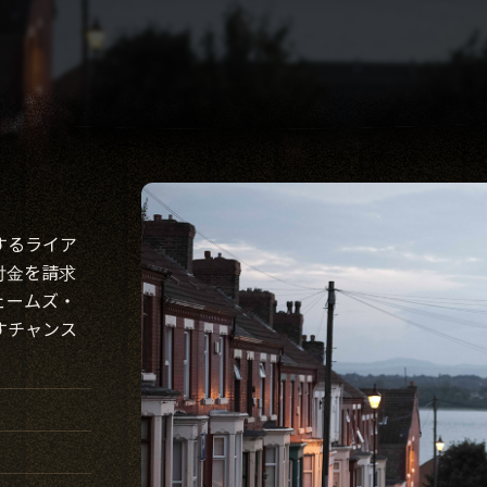
するライア
付金を請求
ェームズ・
すチャンス
。