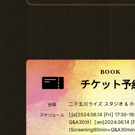
BOOK
チケット予
二子玉川ライズ スタジオ & 
会場
[:ja]2024.06.14 [Fri] 17:
スケジュール
Q&A30分）[:en]2024.06.14 [Fr
(Screening80min+Q&A30min)