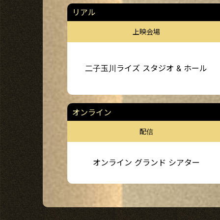
リアル
上映会場
二子玉川ライズ スタジオ & ホール
オンライン
配信
オンライン グランド シアター