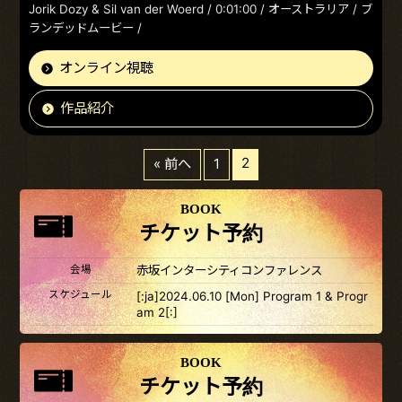
Jorik Dozy & Sil van der Woerd / 0:01:00 / オーストラリア / ブ
ランデッドムービー /
オンライン視聴
作品紹介
2
« 前へ
1
BOOK
チケット予約
会場
赤坂インターシティコンファレンス
スケジュール
[:ja]2024.06.10 [Mon] Program 1 & Progr
am 2[:]
BOOK
チケット予約