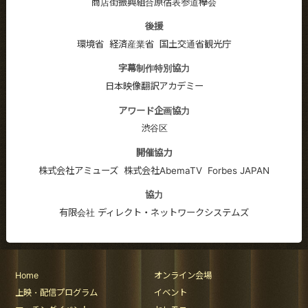
商店街振興組合原宿表参道欅会
後援
環境省
経済産業省
国土交通省観光庁
字幕制作特別協力
日本映像翻訳アカデミー
アワード企画協力
渋谷区
開催協力
株式会社アミューズ
株式会社AbemaTV
Forbes JAPAN
協力
有限会社 ディレクト・ネットワークシステムズ
Home
オンライン会場
上映・配信プログラム
イベント