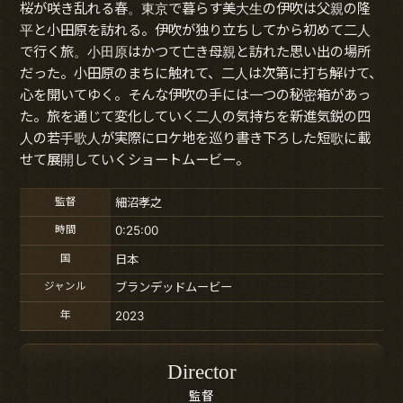
桜が咲き乱れる春。東京で暮らす美大生の伊吹は父親の隆
平と小田原を訪れる。伊吹が独り立ちしてから初めて二人
で行く旅。小田原はかつて亡き母親と訪れた思い出の場所
だった。小田原のまちに触れて、二人は次第に打ち解けて、
心を開いてゆく。そんな伊吹の手には一つの秘密箱があっ
た。旅を通じて変化していく二人の気持ちを新進気鋭の四
人の若手歌人が実際にロケ地を巡り書き下ろした短歌に載
せて展開していくショートムービー。
監督
細沼孝之
時間
0:25:00
国
日本
ジャンル
ブランデッドムービー
年
2023
Director
監督