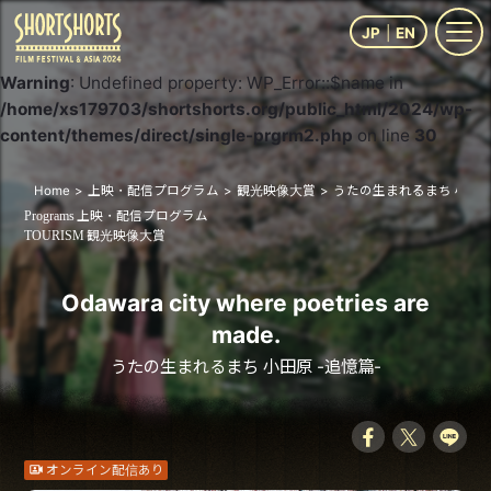
JP
EN
Warning
: Undefined property: WP_Error::$name in
/home/xs179703/shortshorts.org/public_html/2024/wp-
content/themes/direct/single-prgrm2.php
on line
30
Home
上映・配信プログラム
観光映像大賞
うたの生まれるまち 小田原
上映・配信プログラム
Programs
観光映像大賞
TOURISM
Odawara city where poetries are
made.
うたの生まれるまち 小田原 -追憶篇-
オンライン配信あり