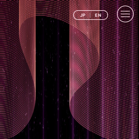
JP
EN