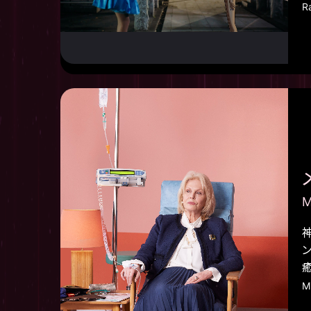
R
M
M