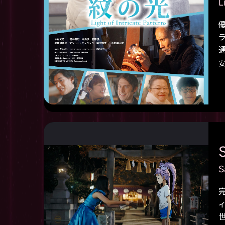
L
安
S