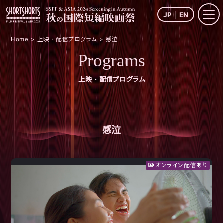
JP
EN
Home
上映・配信プログラム
感泣
Programs
上映・配信プログラム
感泣
オンライン配信あり