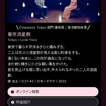
Cinematic Tokyo 部門 優秀賞 / 東京都知事賞
東京流星群
Tokyo I Love Yous
東京で暮らす芹澤あきらと橘みずき。
二人は花火と流星群が見える夜に約束をする。
遠くない未来に、この光が過去になっても、
まだ続く輝きに小さな願い事をかけた。
星を見上げる度に思い出す、叶えられなかった二人の会話
劇。
俵 海太 / 0:21:42 / 日本 / ドラマ / 2022
オンライン視聴
作品紹介