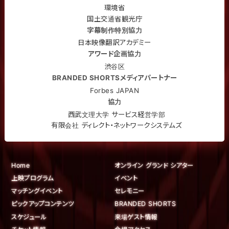
環境省
国土交通省観光庁
字幕制作特別協力
日本映像翻訳アカデミー
アワード企画協力
渋谷区
BRANDED SHORTSメディアパートナー
Forbes JAPAN
協力
西武文理大学 サービス経営学部
有限会社 ディレクト・ネットワークシステムズ
Home
オンライン グランド シアター
上映プログラム
イベント
マッチングイベント
セレモニー
ピックアップコンテンツ
BRANDED SHORTS
スケジュール
来場ゲスト情報