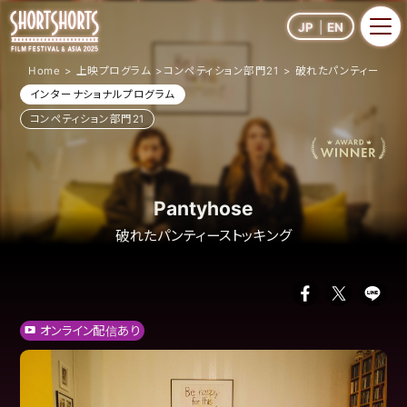
JP
EN
Home
上映プログラム
コンペティション部門21
破れたパンティースト
インターナショナルプログラム
コンペティション部門21
Pantyhose
破れたパンティーストッキング
オンライン配信あり