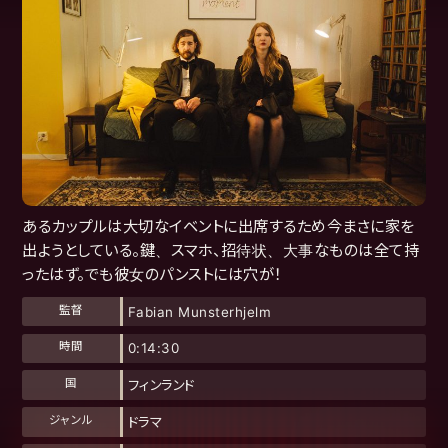
あるカップルは大切なイベントに出席するため今まさに家を
出ようとしている。鍵、スマホ、招待状、大事なものは全て持
ったはず。でも彼女のパンストには穴が！
監督
Fabian Munsterhjelm
時間
0:14:30
国
フィンランド
ジャンル
ドラマ