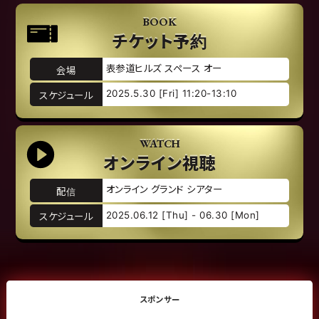
BOOK
チケット予約
表参道ヒルズ スペース オー
会場
2025.5.30 [Fri] 11:20-13:10
スケジュール
WATCH
オンライン視聴
オンライン グランド シアター
配信
2025.06.12 [Thu] - 06.30 [Mon]
スケジュール
スポンサー