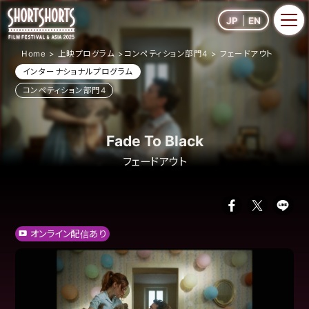
JP
EN
Home
上映プログラム
コンペティション部門4
フェードアウト
インターナショナルプログラム
コンペティション部門4
Fade To Black
フェードアウト
オンライン配信あり