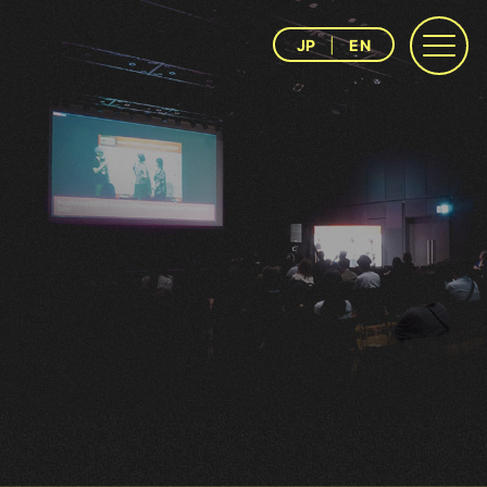
JP
EN