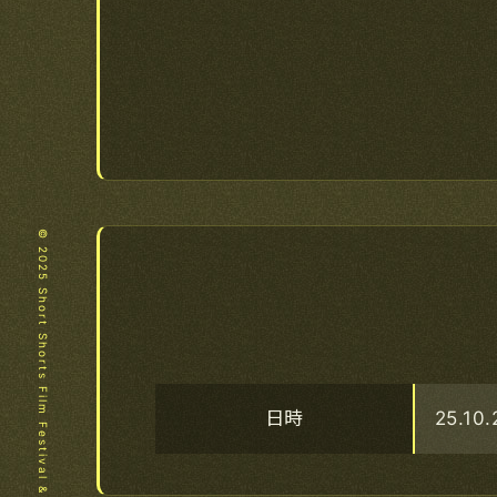
© 2025 Short Shorts Film Festival & Asia.
日時
25.10.