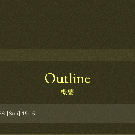
Outline
概要
26 [Sun]
15:15-