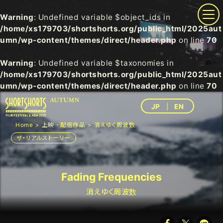
Warning
: Undefined variable $object_ids in
/home/xs179703/shortshorts.org/public_html/2025aut
umn/wp-content/themes/direct/header.php
on line
70
Warning
: Undefined variable $taxonomies in
/home/xs179703/shortshorts.org/public_html/2025aut
umn/wp-content/themes/direct/header.php
on line
70
JP
EN
Home
上映・配信作品
消えゆく周波数
ザ・リアルストーリー
Fading Frequencies
消えゆく周波数