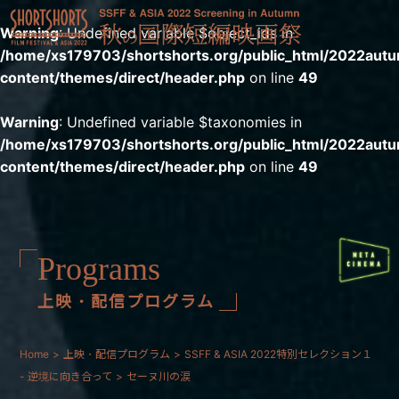
Warning
: Undefined variable $object_ids in
/home/xs179703/shortshorts.org/public_html/2022aut
content/themes/direct/header.php
on line
49
Warning
: Undefined variable $taxonomies in
/home/xs179703/shortshorts.org/public_html/2022aut
content/themes/direct/header.php
on line
49
Programs
上映・配信プログラム
Home
上映・配信プログラム
SSFF & ASIA 2022特別セレクション１
- 逆境に向き合って
セーヌ川の涙