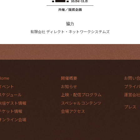
協力
有限会社 ディレクト・ネットワークシステムズ
Home
開催概要
お問い
イベント
お知らせ
プライ
スケジュール
上映・配信プログラム
運営会
来場ゲスト情報
スペシャルコンテンツ
プレス
チケット情報
会場アクセス
オンライン会場