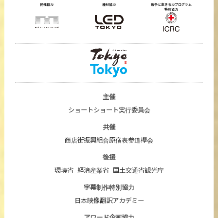
開催協力
機材協力
戦争と生きる力プログラム
特別協力
主催
ショートショート実行委員会
共催
商店街振興組合原宿表参道欅会
後援
環境省
経済産業省
国土交通省観光庁
字幕制作特別協力
日本映像翻訳アカデミー
アワード企画協力