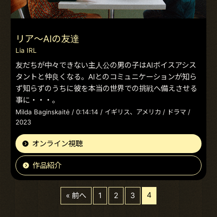
リア～AIの友達
Lia IRL
友だちが中々できない主人公の男の子はAIボイスアシス
タントと仲良くなる。AIとのコミュニケーションが知ら
ず知らずのうちに彼を本当の世界での挑戦へ備えさせる
事に・・・。
Milda Baginskaitė / 0:14:14 / イギリス、アメリカ / ドラマ /
2023
オンライン視聴
作品紹介
4
« 前へ
1
2
3