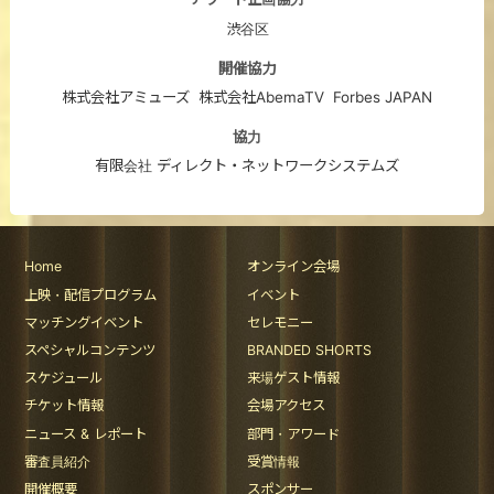
渋谷区
開催協力
株式会社アミューズ
株式会社AbemaTV
Forbes JAPAN
協力
有限会社 ディレクト・ネットワークシステムズ
Home
オンライン会場
上映・配信プログラム
イベント
マッチングイベント
セレモニー
スペシャルコンテンツ
BRANDED SHORTS
スケジュール
来場ゲスト情報
チケット情報
会場アクセス
ニュース & レポート
部門・アワード
審査員紹介
受賞情報
開催概要
スポンサー