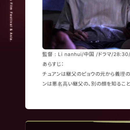
© 2025 Short Shorts Film Festival & Asia.
監督：Li nanhui/中国 /ドラマ/28:30
あらすじ：
チュアンは継父のピョウの元から義理の
ンは悪名高い継父の、別の顔を知ること