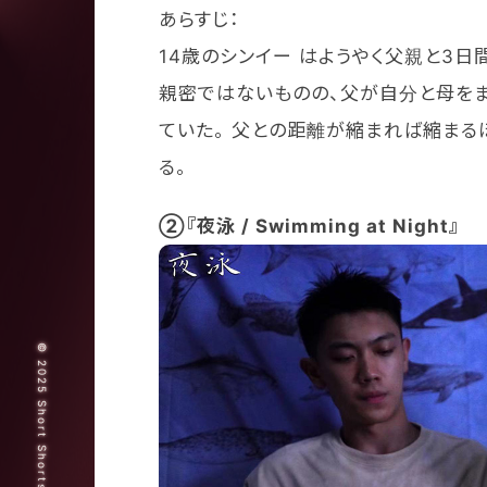
あらすじ：
14歳のシンイー はようやく父親と3日
親密ではないものの、父が自分と母を
ていた。 父との距離が縮まれば縮まる
る。
②『夜泳 / Swimming at Night』