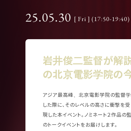
25.05.30
[ Fri ] (17:50-19:40)
岩井俊二監督が解
の北京電影学院の
アジア最高峰、北京電影学院の監督学
した際に、そのレベルの高さに衝撃を
現した本イベント。ノミネート２作品の
のトークイベントをお届けします。