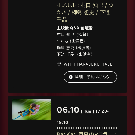
ホノルル : 村口 知巳 / つ
かさ / 櫛島 想史 / 下道
千晶
上映後 Q&A 登壇者
村口 知巳（監督）
つかさ (出演者)
櫛島 想史 (出演者)
下道
千晶
(
出演者
)
WITH HARAJUKU HALL
詳細・予約はこちら
06.10
[ Tue ] 17:20-
19:10
BariKari 真夏のマフラー :