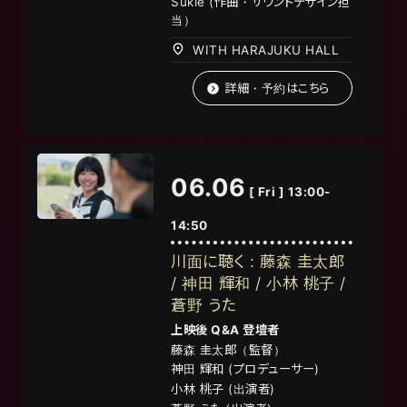
Sukie (作曲・サウンドデザイン担
当）
WITH HARAJUKU HALL
詳細・予約はこちら
06.06
[ Fri ] 13:00-
14:50
川面に聴く : 藤森 圭太郎
/ 神田 輝和 / 小林 桃子 /
蒼野 うた
上映後 Q&A 登壇者
藤森 圭太郎（監督）
神田 輝和 (プロデューサー)
小林 桃子 (出演者)