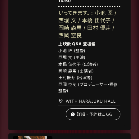
14:50
いってきます。 : 小池 匠 /
西堀 文 / 本橋 佳代子 /
岡崎 森馬 / 田村 優芽 /
西岡 空良
上映後 Q&A 登壇者
小池 匠 (監督
)
西堀 文 (主演)
本橋
佳代子
(
出演者
)
岡崎 森馬 (出演者)
田村優芽 (出演者)
西岡 空良 (プロデューサー・撮影
監督)
WITH HARAJUKU HALL
詳細・予約はこちら