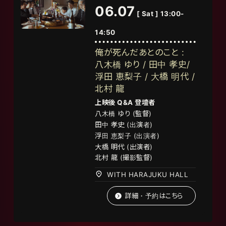
06.07
[ Sat ] 13:00-
14:50
俺が死んだあとのこと :
八木橋 ゆり / 田中 孝史/
浮田 恵梨子 / 大橋 明代 /
北村 龍
上映後 Q&A 登壇者
八木橋 ゆり (監督)
田中 孝史 (出演者)
浮田 恵梨子 (出演者)
大橋 明代 (出演者)
北村
龍
(
撮影監督
)
WITH HARAJUKU HALL
詳細・予約はこちら