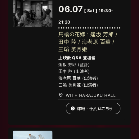
06.07
[ Sat ] 19:30-
21:20
馬橇の花嫁 : 逢坂 芳郎 /
田中 陸 / 海老原 百華 /
三輪 美月姫
上映後 Q&A 登壇者
逢坂 芳郎 (監督)
田中
陸
(
出演者
)
海老原 百華
(
出演者
)
三輪 美月姫
(
出演者
)
WITH HARAJUKU HALL
詳細・予約はこちら