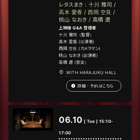
レタスまき : 十川 雅司 /
高木 愛香 / 西岡 空良 /
桃山 なおき / 高橋 遼
上映後 Q&A 登壇者
十川 雅司（監督）
高木 愛香 (出演者)
西岡 空良 (カメラマン)
桃山 なおき (出演者)
高橋
遼
(
音楽）
WITH HARAJUKU HALL
詳細・予約はこちら
06.10
[ Tue ] 15:10-
17:00