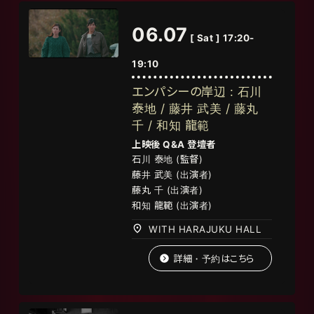
06.07
[ Sat ] 17:20-
19:10
エンパシーの岸辺 : 石川
泰地 / 藤井 武美 / 藤丸
千 / 和知 龍範
上映後 Q&A 登壇者
石川
泰地
(
監督
)
藤井 武美 (出演者)
藤丸 千 (出演者)
和知 龍範 (出演者)
WITH HARAJUKU HALL
詳細・予約はこちら