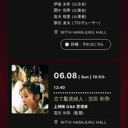
伊藤 友希 (出演者)
田中 佐季 (出演者)
高木 珠里 (出演者)
原田 圭太 (プロデューサー)
WITH HARAJUKU HALL
詳細・予約はこちら
06.08
[ Sun ] 10:50-
12:40
立て髪貴婦人 : 宮田 和弥
上映後
Q&A
登壇者
宮田 和弥 (監督)
WITH HARAJUKU HALL