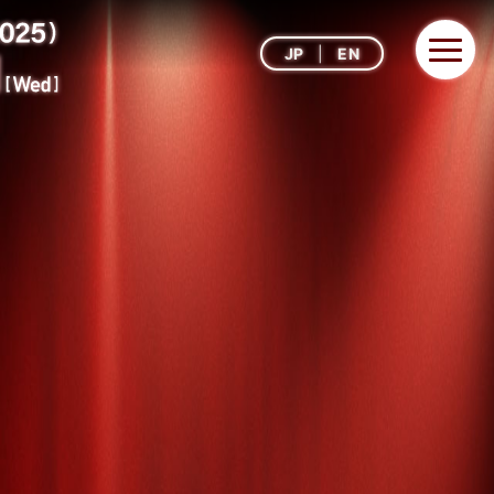
JP
EN