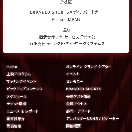
渋谷区
BRANDED SHORTSメディアパートナー
Forbes JAPAN
協力
西武文理大学 サービス経営学部
有限会社 ディレクト・ネットワークシステムズ
Home
オンライン グランド シアター
上映プログラム
イベント
マッチングイベント
セレモニー
ピックアップコンテンツ
BRANDED SHORTS
スケジュール
来場ゲスト情報
チケット情報
会場アクセス
ニュース & レポート
部門・アワード
審査員紹介
アンバサダー&ＳＮＳナビゲーター
受賞情報
開催概要