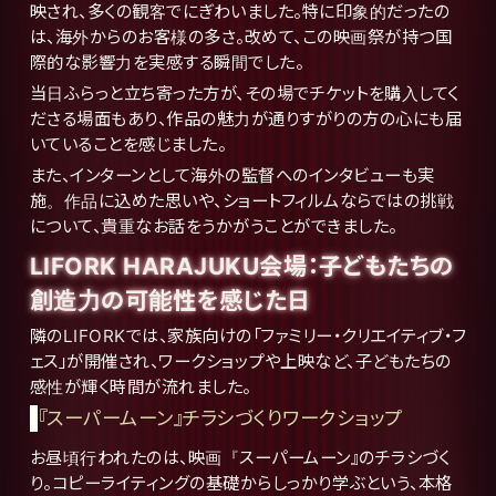
映され、多くの観客でにぎわいました。特に印象的だったの
は、海外からのお客様の多さ。改めて、この映画祭が持つ国
際的な影響力を実感する瞬間でした。
当日ふらっと立ち寄った方が、その場でチケットを購入してく
ださる場面もあり、作品の魅力が通りすがりの方の心にも届
いていることを感じました。
また、インターンとして海外の監督へのインタビューも実
施。作品に込めた思いや、ショートフィルムならではの挑戦
について、貴重なお話をうかがうことができました。
LIFORK HARAJUKU会場：子どもたちの
創造力の可能性を感じた日
隣のLIFORKでは、家族向けの「ファミリー・クリエイティブ・フ
ェス」が開催され、ワークショップや上映など、子どもたちの
感性が輝く時間が流れました。
『スーパームーン』チラシづくりワークショップ
お昼頃行われたのは、映画『スーパームーン』のチラシづく
り。コピーライティングの基礎からしっかり学ぶという、本格