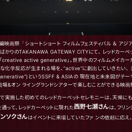
「ショートショート フィルムフェスティバル ＆ アジア 202
たばかりのTAKANAWA GATEWAY CITYにて、 レッド
tive active generative」。世界中のフィルムメイカー
化学反応が生まれる場を、”active”に創出していきたい、 ま
erative”)というSSFF & ASIAの 現在地と未来図が
場&オン ライングランドシアターで楽しむことができる映画
ay Parkで実施した初めてのレッドカーペットセレモニーは、天
西野七瀬さん
を通って、レッドカーペットに現れた
は、フリン
マンソクさん
はイベントに来場していたファ ンの依頼に応え