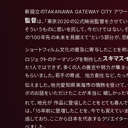
新設立のTAKANAWA GATEWAY CITY 
監督
は、「東京2020の公式映画監督をさせてい
そういうものに思いを託して、今だけではない、その
の“100年先の未来を見据えて”という部分が、
ショートフィルム文化の普及に寄与したことを称えて、
スキマス
ロジェクトのテーマソングを制作した
た1人ではできず、多くの人の善意や努力が集
もらいました。若手の育成、地方創生など、たった
伝えました。地元愛知県東海市の情熱を受けて、
ボのお話をいただけたことが本当に 嬉しかったて
れて、地元が 作品に登場したことをとても喜んて
は、「15年前に登壇したことを、今でも覚えてい
感しており、ここから日本を代表するクリエイター
べました。