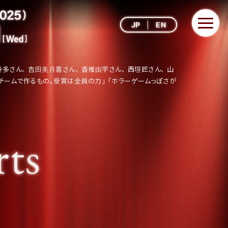
JP
EN
郷奏多さん、 吉田美月喜さん、 香椎由宇さん、 西垣匠さん、 山
チームで作るもの。受賞は全員の力」 「ホラーゲームっぽさが
ts