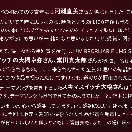
河瀨直美
アワードの初めての受賞者には
監督が選ばれました。
ただいてる時に思ったのは、映像というのは100年後も残る。そ
未来につなぐ何かみたいなものをずっとフ ィルムに焼き付けてい
恐縮ながらにも思いが一 緒だなと思いました！」と、受賞に関
映画祭から特別賞を授与した『MIRRORLIAR FILMS S
イッチの大橋卓弥さん、常田真太郎さん
が登壇。『SU
まって作られるもの。ここに来られなかった全員の 思いの結晶か
1つの作品を撮っただけ ですけども、道のりが評価された
スキマスイッチ大橋さん
テ ーマソングを書き下ろした
は
゙す。テーマソングも担当できて夢のようでした。」と、作曲
゙いました。心から感謝しています。」と、感謝の思いも述べました
ます。今回は地元・愛知で撮影された作品が賞を受賞し、とて
が育ってほしいと願うとともに、僕自身も、またこの場に戻っ