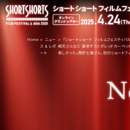
Home
ニュー
『ショートショート フィルムフェスティバル
ス & レポ
﨑天さんなど 豪華ゲストがレッドカーペ
ート
楽しかった」西野七瀬さん、初のショートフ
N