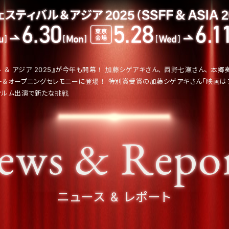
 ＆ アジア 2025』が今年も開幕！ 加藤シゲアキさん、 西野七瀬さん、 本
ット＆オープニングセレモニーに登場！ 特別賞受賞の加藤シゲアキさん「映画は
ィルム出演で新たな挑戦
ews & Repor
ニュース & レポート