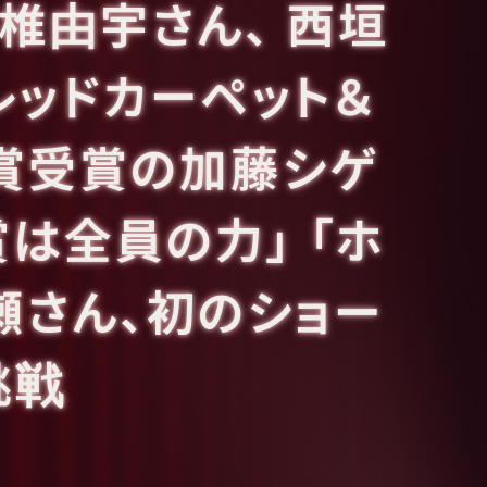
香椎由宇さん、 西垣
レッドカーペット＆
賞受賞の加藤シゲ
は全員の力」 「ホ
瀬さん、初のショー
挑戦