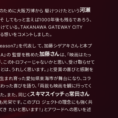
河瀨
このために大阪万博から 駆けつけたという
 してもっと言えば1000年後も残るであろう、
る。TAKANAWA GATEWAY CITY
する想いをコメントしました。
eason7』を代表し て、加藤シゲアキさんと本プ
加藤さん
NA』の 監督を務めた
は、「映画はたっ
゙、このトロフィーじゃないかと思い、受け取らせて
ことは、うれしく思います。」と受賞の喜びと感謝を
「生まれ育った愛知県東海市が舞台になり、コラ
に携わった喜びを語り、「両親も映画を観に行ってく
スキマスイッチ
常田さん
。また、同じく
の
も光栄です。このプロ ジェクトの理念にも強く共
てき たいと思います！」とアワードへの思いを述