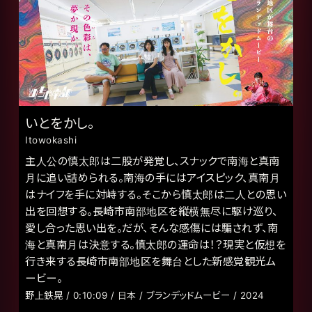
いとをかし。
Itowokashi
主人公の慎太郎は二股が発覚し、スナックで南海と真南
月に追い詰められる。南海の手にはアイスピック、真南月
はナイフを手に対峙する。そこから慎太郎は二人との思い
出を回想する。長崎市南部地区を縦横無尽に駆け巡り、
愛し合った思い出を。だが、そんな感傷には騙されず、南
海と真南月は決意する。慎太郎の運命は！？現実と仮想を
行き来する長崎市南部地区を舞台とした新感覚観光ム
ービー。
野上鉄晃 / 0:10:09 / 日本 / ブランデッドムービー / 2024