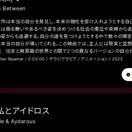
n Between
本作は本当の自分を発見し、本来の個性を受け入れようとする自
性は振る舞いやあるべき姿を決めつける社会の重圧や束縛から逃
の姿からも逃避する。自分の道を見つけようとする中で数々の障害
は本当の自分が導いてくれる。この映画では、主人公は現実と空
果、現実と無意識の世界との間で2つの異なるバージョンの自分
thar Baamer / 0:03:00 / サウジアラビア / アニメーション / 2023
私とアイドロス
e & Aydarous