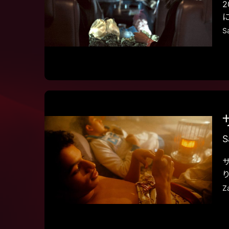
S
S
Z