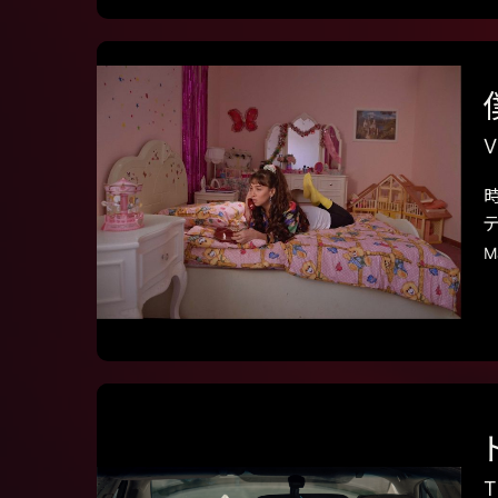
V
M
T