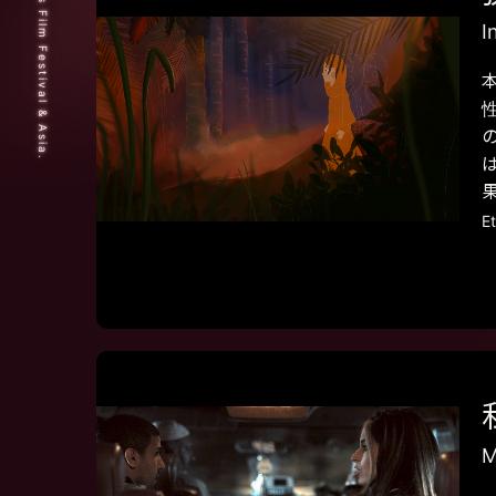
© 2025 Short Shorts Film Festival & Asia.
I
E
M