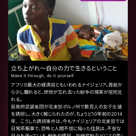
立ち上がれ～自分の力で生きるということ
Make it through, do it yourself
アフリカ最大の経済国ともいわれるナイジェリア。首都か
ら少し離れると、世間が忘れ去った紛争の現実が垣間見
れる。
反政府武装集団が北東部ボルノ州で数百人の女子生徒
を誘拐し、大きく報じられたのが、ちょうど10年前の2014
年。こうした誘拐事件は、今もナイジェリアの北東部では
日常茶飯事で、恐怖と人間不信に陥った住民は、不安な
日々を送っている。紛争や誘拐、気候変動などにより苦し