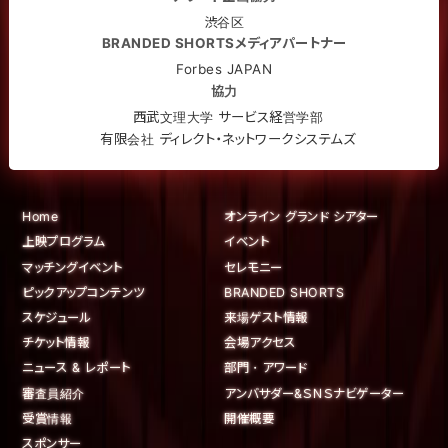
渋谷区
BRANDED SHORTSメディアパートナー
Forbes JAPAN
協力
西武文理大学 サービス経営学部
有限会社 ディレクト・ネットワークシステムズ
Home
オンライン グランド シアター
上映プログラム
イベント
マッチングイベント
セレモニー
ピックアップコンテンツ
BRANDED SHORTS
スケジュール
来場ゲスト情報
チケット情報
会場アクセス
ニュース & レポート
部門・アワード
審査員紹介
アンバサダー&ＳＮＳナビゲーター
受賞情報
開催概要
スポンサー