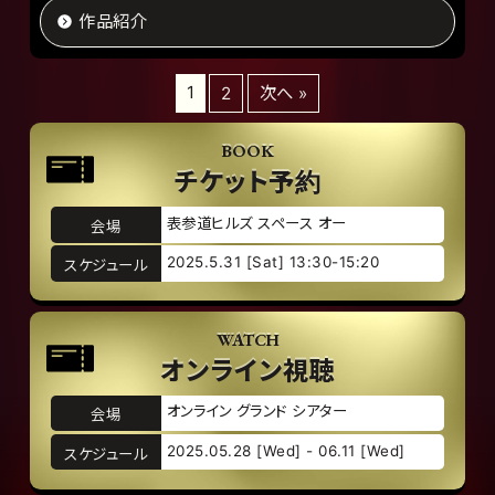
作品紹介
1
2
次へ »
BOOK
チケット予約
表参道ヒルズ スペース オー
会場
2025.5.31 [Sat] 13:30-15:20
スケジュール
WATCH
オンライン視聴
オンライン グランド シアター
会場
2025.05.28 [Wed] - 06.11 [Wed]
スケジュール