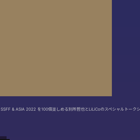
SFF & ASIA 2022 を100倍楽しめる別所哲也とLiLiCoのスペシャルトーク