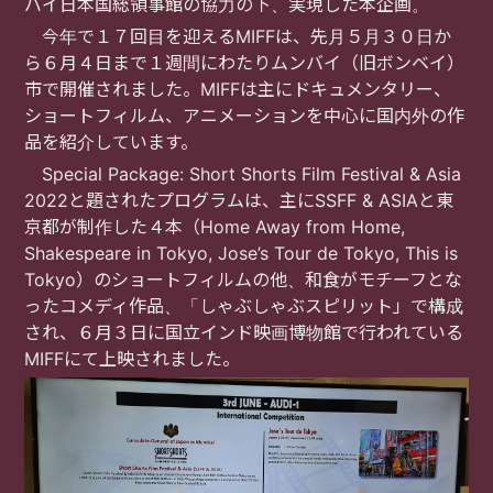
バイ日本国総領事館の協力の下、実現した本企画。
今年で１７回目を迎える
MIFF
は、先月５月３０日か
ら６月４日まで１週間にわたりムンバイ（旧ボンベイ）
市で開催されました。
MIFF
は主にドキュメンタリー、
ショートフィルム、アニメーションを中心に国内外の作
品を紹介しています。
Special Package: Short Shorts Film Festival & Asia
2022
と題されたプログラムは、主に
SSFF & ASIA
と東
京都が制作した４本（
Home Away from Home,
Shakespeare in Tokyo, Jose’s Tour de Tokyo, This is
Tokyo
）のショートフィルムの他、和食がモチーフとな
ったコメディ作品、「しゃぶしゃぶスピリット」で構成
され、６月３日に国立インド映画博物館で行われている
MIFF
にて上映されました。