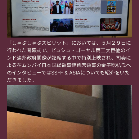
「しゃぶしゃぶスピリット」においては、５月２９日に
行われた開幕式で、ピュシュ・ゴーヤル商工大臣他のイ
ンド連邦政府閣僚が臨席する中で特別上映され、司会に
よる在ムンバイ日本国総領事館首席領事の金子稔弘氏へ
のインタビューでは
SSFF & ASIA
についても紹介をいた
だきました。