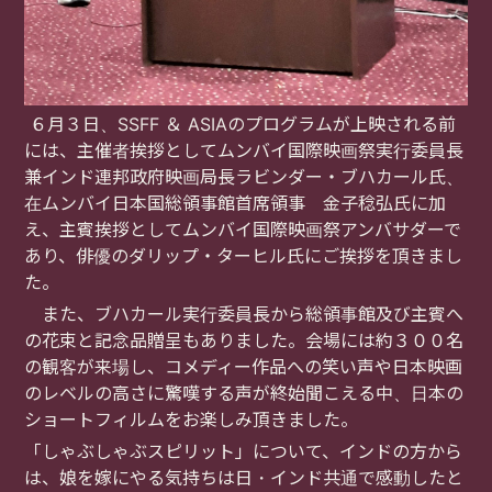
６月３日、
SSFF ＆ ASIA
のプログラムが上映される前
には、主催者挨拶としてムンバイ国際映画祭実行委員長
兼インド連邦政府映画局長ラビンダー・ブハカール氏、
在ムンバイ日本国総領事館首席領事 金子稔弘氏に加
え、主賓挨拶としてムンバイ国際映画祭アンバサダーで
あり、俳優のダリップ・ターヒル氏にご挨拶を頂きまし
た。
また、ブハカール実行委員長から総領事館及び主賓へ
の花束と記念品贈呈もありました。会場には約３００名
の観客が来場し、コメディー作品への笑い声や日本映画
のレベルの高さに驚嘆する声が終始聞こえる中、日本の
ショートフィルムをお楽しみ頂きました。
「しゃぶしゃぶスピリット」について、インドの方から
は、娘を嫁にやる気持ちは日・インド共通で感動したと