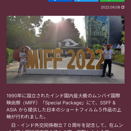
2022.06.08
1990
年に設立されたインド国内最大級のムンバイ国際
映画祭（
MIFF
）「
Special Package
」にて、
SSFF &
ASIA
から提供した日本のショートフィルム５作品の上
映が行われました。
日・インド外交関係樹立７０周年を記念して、在ムン