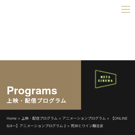
Warning
: Undefined variable $object_ids in
/home/xs179703/shortshorts.org/public_html/2022/wp-
content/themes/direct/header.php
on line
49
Warning
: Undefined variable $taxonomies in
/home/xs179703/shortshorts.org/public_html/2022/wp-
content/themes/direct/header.php
on line
49
Programs
上映・配信プログラム
Home
上映・配信プログラム
アニメーションプログラム
【ONLINE
6/4〜】アニメーションプログラム 2
死神とワイン醸造家