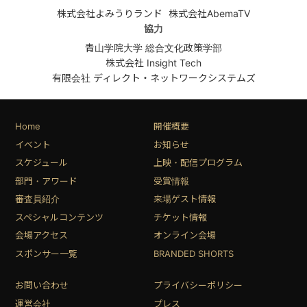
株式会社よみうりランド
株式会社AbemaTV
協力
青山学院大学 総合文化政策学部
株式会社 Insight Tech
有限会社 ディレクト・ネットワークシステムズ
Home
開催概要
イベント
お知らせ
スケジュール
上映・配信プログラム
部門・アワード
受賞情報
審査員紹介
来場ゲスト情報
スペシャルコンテンツ
チケット情報
会場アクセス
オンライン会場
スポンサー一覧
BRANDED SHORTS
お問い合わせ
プライバシーポリシー
運営会社
プレス