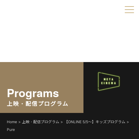
Warning
: Undefined variable $object_ids in
/home/xs179703/shortshorts.org/public_html/2022/wp-
content/themes/direct/header.php
on line
49
Warning
: Undefined variable $taxonomies in
/home/xs179703/shortshorts.org/public_html/2022/wp-
content/themes/direct/header.php
on line
49
Programs
上映・配信プログラム
Home
上映・配信プログラム
【ONLINE 5/5〜】キッズプログラム
Pure