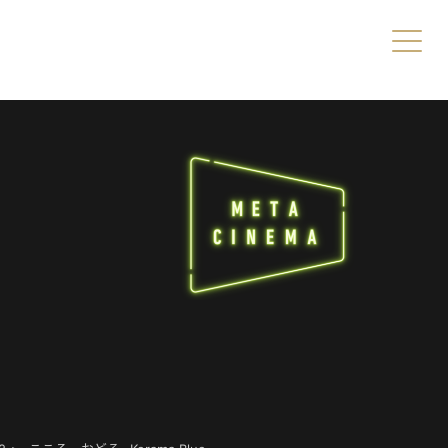
s/direct/header.php
on line
49
es/direct/header.php
on line
49