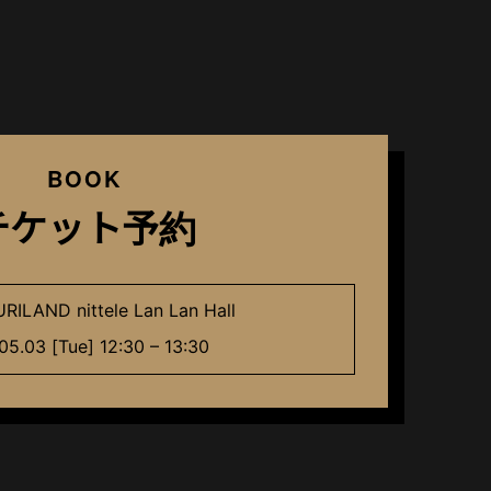
BOOK
チケット予約
RILAND nittele Lan Lan Hall
05.03 [Tue] 12:30 – 13:30