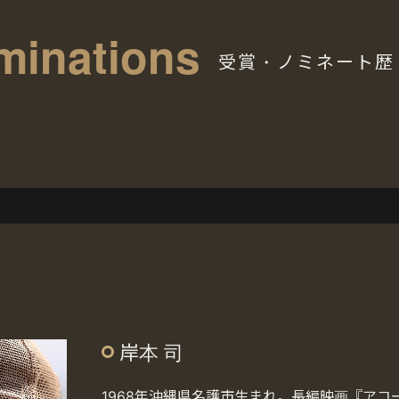
minations
受賞・ノミネート歴
岸本 司
1968年沖縄県名護市生まれ。長編映画『アコー