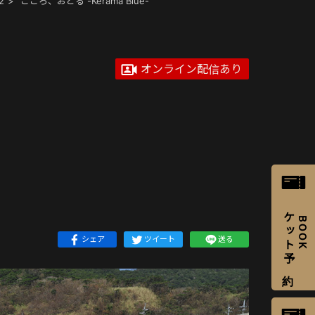
2
こころ、おどる -Kerama Blue-
オンライン配信あり
チケット予約
BOOK
シェア
ツイート
送る