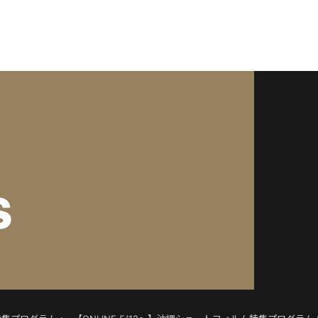
3/shortshorts.org/public_html/2022/wp-content/theme
703/shortshorts.org/public_html/2022/wp-content/them
s