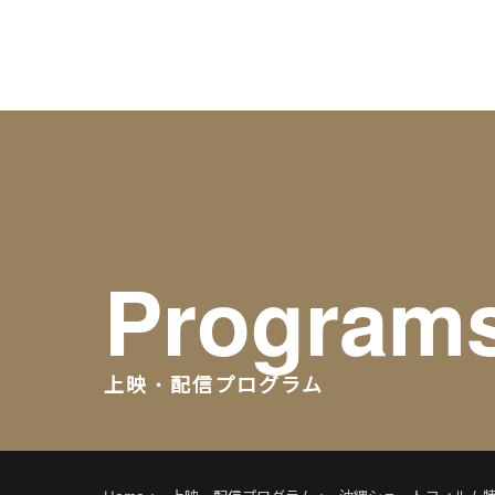
Warning
: Undefined variable $object_ids in
/home/xs17970
Warning
: Undefined variable $taxonomies in
/home/xs179
Program
上映・配信プログラム