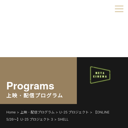
Warning
: Undefined variable $object_ids in
/home/xs179703/shortshorts.org/public_html/2022/wp-
content/themes/direct/header.php
on line
49
Warning
: Undefined variable $taxonomies in
/home/xs179703/shortshorts.org/public_html/2022/wp-
content/themes/direct/header.php
on line
49
Programs
上映・配信プログラム
Home
上映・配信プログラム
U-25 プロジェクト
【ONLINE
5/26〜】U-25 プロジェクト 3
SHELL