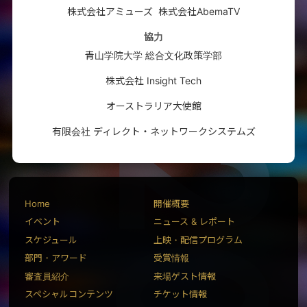
株式会社アミューズ
株式会社AbemaTV
協力
青山学院大学 総合文化政策学部
株式会社 Insight Tech
オーストラリア大使館
有限会社 ディレクト・ネットワークシステムズ
Home
開催概要
イベント
ニュース & レポート
スケジュール
上映・配信プログラム
部門・アワード
受賞情報
審査員紹介
来場ゲスト情報
スペシャルコンテンツ
チケット情報