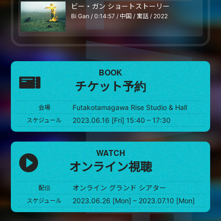
ビー・ガン ショートストーリー
Bi Gan / 0:14:57 / 中国 / 寓話 / 2022
BOOK
チケット予約
Futakotamagawa Rise Studio & Hall
会場
2023.06.16 [Fri] 15:40 – 17:30
スケジュール
WATCH
オンライン視聴
オンライン グランド シアター
配信
2023.06.26 [Mon] – 2023.07.10 [Mon]
スケジュール