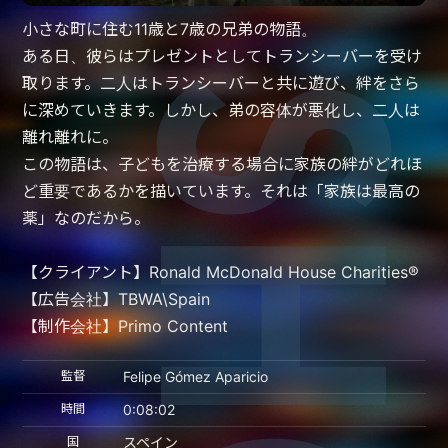
小さな町に住む11歳と7歳の兄弟の物語。
ある日、彼らはプレゼントとしてトランシーバーを受け
取ります。二人はトランシーバーと共に遊び、絆をさら
に深めていきます。しかし、弟の容体が悪化し、二人は
離れ離れに。
この物語は、子どもを治療する場合に家族の絆がどれほ
ど重要であるかを描いています。それは「家族は最高の
薬」なのだから。
【クライアント】Ronald McDonald House Charities®
【広告会社】TBWA\Spain
【制作会社】Primo Content
監督
Felipe Gómez Aparicio
時間
0:08:02
国
スペイン