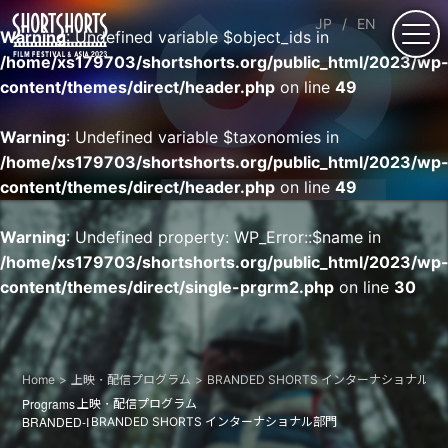
JP
EN
Warning
: Undefined variable $object_ids in
/home/xs179703/shortshorts.org/public_html/2023/wp
content/themes/direct/header.php
on line
49
Warning
: Undefined variable $taxonomies in
/home/xs179703/shortshorts.org/public_html/2023/wp
content/themes/direct/header.php
on line
49
Warning
: Undefined property: WP_Error::$name in
/home/xs179703/shortshorts.org/public_html/2023/wp
content/themes/direct/single-prgrm2.php
on line
30
Home
上映・配信プログラム
BRANDED SHORTS インターナショナル部
Programs
上映・配信プログラム
BRANDED-I
BRANDED SHORTS インターナショナル部門