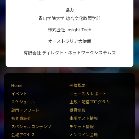
協力
青山学院大学 総合文化政策学部
株式会社 Insight Tech
オーストラリア大使館
有限会社 ディレクト・ネットワークシステムズ
Home
開催概要
イベント
ニュース & レポート
スケジュール
上映・配信プログラム
部門・アワード
受賞情報
審査員紹介
来場ゲスト情報
スペシャルコンテンツ
チケット情報
会場アクセス
オンライン会場