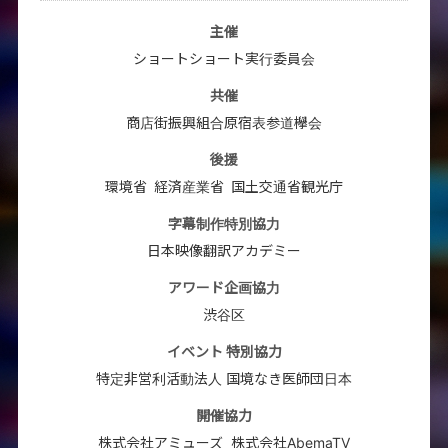
主催
ショートショート実行委員会
共催
商店街振興組合原宿表参道欅会
後援
環境省
経済産業省
国土交通省観光庁
字幕制作特別協力
日本映像翻訳アカデミー
アワード企画協力
渋谷区
イベント 特別協力
特定非営利活動法人 国境なき医師団日本
開催協力
株式会社アミューズ
株式会社AbemaTV