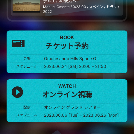
テルエルの彼方へ
Manuel Omonte / 0:23:00 / スペイン / ドラマ /
2022
BOOK
チケット予約
Omotesando Hills Space O
会場
2023.06.24 [Sat] 20:00 – 21:50
スケジュール
WATCH
オンライン視聴
オンライン グランド シアター
配信
2023.06.06 [Tue] – 2023.06.26 [Mon]
スケジュール