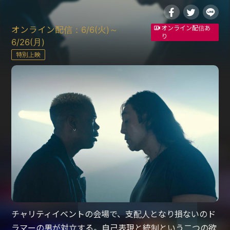
オンライン配信あ
オンライン配信：6/6(火)～
り
6/26(月)
特別上映
チャリティイベントの会場で、支配人となり損ないのド
ラマーの男が対立する。自己表現と統制という二つの欲