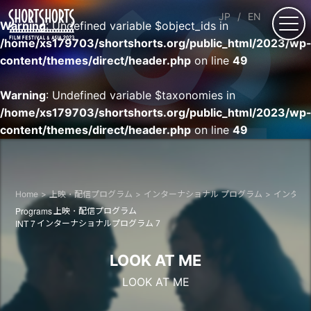
JP
EN
Warning
: Undefined variable $object_ids in
/home/xs179703/shortshorts.org/public_html/2023/wp
content/themes/direct/header.php
on line
49
Warning
: Undefined variable $taxonomies in
/home/xs179703/shortshorts.org/public_html/2023/wp
content/themes/direct/header.php
on line
49
Home
上映・配信プログラム
インターナショナル プログラム
インター
Programs
上映・配信プログラム
INT 7
インターナショナルプログラム 7
LOOK AT ME
LOOK AT ME