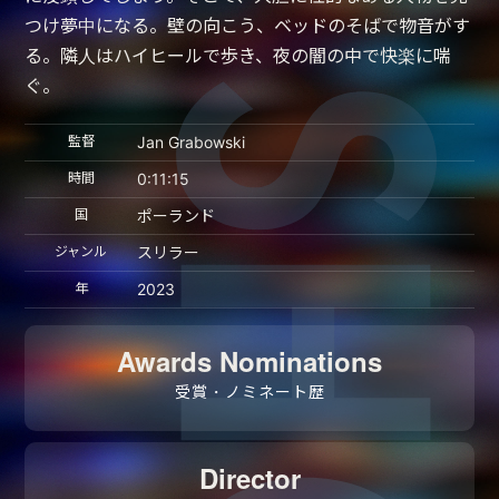
つけ夢中になる。壁の向こう、ベッドのそばで物音がす
る。隣人はハイヒールで歩き、夜の闇の中で快楽に喘
ぐ。
監督
Jan Grabowski
時間
0:11:15
国
ポーランド
ジャンル
スリラー
年
2023
Awards Nominations
受賞・ノミネート歴
Director