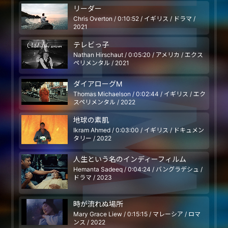
リーダー
Chris Overton / 0:10:52 / イギリス / ドラマ /
2021
テレビっ子
Nathan Hirschaut / 0:05:20 / アメリカ / エクス
ペリメンタル / 2021
ダイアローグM
Thomas Michaelson / 0:02:44 / イギリス / エク
スペリメンタル / 2022
地球の素肌
Ikram Ahmed / 0:03:00 / イギリス / ドキュメン
タリー / 2022
人生という名のインディーフィルム
Hemanta Sadeeq / 0:04:24 / バングラデシュ /
ドラマ / 2023
時が流れぬ場所
Mary Grace Liew / 0:15:15 / マレーシア / ロマ
ンス / 2022