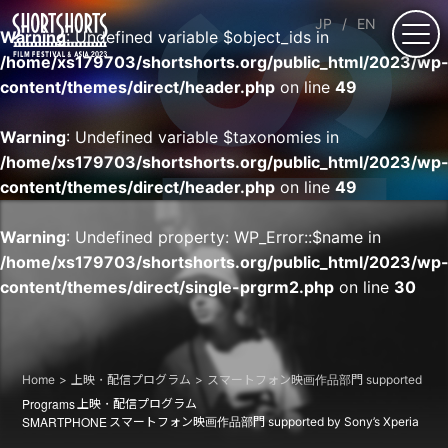
JP
EN
Warning
: Undefined variable $object_ids in
/home/xs179703/shortshorts.org/public_html/2023/wp
content/themes/direct/header.php
on line
49
Warning
: Undefined variable $taxonomies in
/home/xs179703/shortshorts.org/public_html/2023/wp
content/themes/direct/header.php
on line
49
Warning
: Undefined property: WP_Error::$name in
/home/xs179703/shortshorts.org/public_html/2023/wp
content/themes/direct/single-prgrm2.php
on line
30
Home
上映・配信プログラム
スマートフォン映画作品部門 supported by Sony
Programs
上映・配信プログラム
SMARTPHONE
スマートフォン映画作品部門 supported by Sony’s Xperia