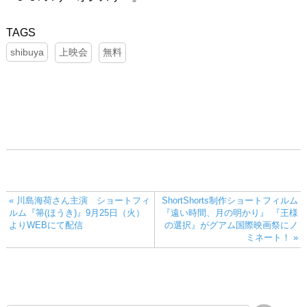
shibuya
上映会
無料
« 川島海荷さん主演 ショートフィ
ShortShorts制作ショートフィルム
ルム『箒(ほうき)』9月25日（火）
『遠い時間、月の明かり』 『王様
よりWEBにて配信
の選択』がグアム国際映画祭にノ
ミネート！ »