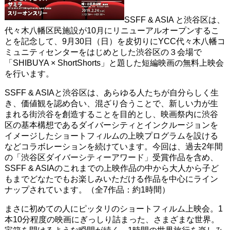
SSFF & ASIA と渋谷区は、
代々木八幡区民施設が10月にリニューアルオープンするこ
とを記念して、9月30日（日）を皮切りにYCC代々木八幡コ
ミュニティセンターをはじめとした渋谷区の３会場で
「SHIBUYA × ShortShorts」と題した短編映画の無料上映会
を行います。
SSFF & ASIAと渋谷区は、あらゆる人たちが自分らしく生
き、価値観を認め合い、混ざり合うことで、新しい力が生
まれる街渋谷を創造することを目的とし、映画祭内に渋谷
区の基本構想であるダイバーシティとインクルージョンを
イメージしたショートフィルムの上映プログラムを設ける
などコラボレーションを続けています。今回は、過去2年間
の「渋谷区ダイバーシティーアワード」受賞作品を含め、
SSFF & ASIAのこれまでの上映作品の中から大人から子ど
もまでどなたでもお楽しみいただける作品を中心にライン
ナップされています。（全7作品：約1時間）
まさに初めての人にピッタリのショートフィルム上映会。1
本10分程度の映画にぎっしり詰まった、さまざまな世界。