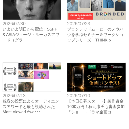
2026/07/30
2026/07/23
いよいよ明日から配信！SSFF
ブランデッドムービーのノウハ
& ASIAジョージ・ルーカスアワ
ウを学ぶセミナー＆ワークショ
ード（グラ･･･
ップシリーズ THINK b･･･
2026/07/13
2026/07/10
観客の投票によるオーディエン
【本日公募スタート】製作資金
スアワードと最も視聴された
1000万円！秋元康氏も審査参加
Most Viewed Awa･･･
「ショートドラマ企画コ･･･