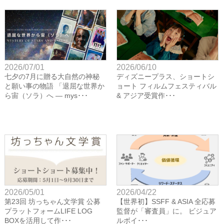
2026/07/01
2026/06/10
七夕の7月に贈る大自然の神秘
ディズニープラス、ショートシ
と願い事の物語 「退屈な世界か
ョート フィルムフェスティバル
ら宙（ソラ）へ ― mys･･･
& アジア受賞作･･･
2026/05/01
2026/04/22
第23回 坊っちゃん文学賞 公募
【世界初】SSFF & ASIA 全応募
プラットフォームLIFE LOG
監督が「審査員」に。 ビジュア
BOXを活用して作･･･
ルボイ･･･