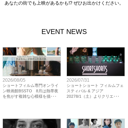
あなたの街でも上映があるかも!? ぜひお出かけください。
EVENT NEWS
2026/08/05
2026/07/31
ショートフィルム専門オンライ
ショートショート フィルムフェ
ン映画館BSSTO 8月は熱帯夜
スティバル & アジア
を焦がす複雑な心模様を描･･･
20278/1（土）よりクリエ･･･