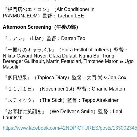
『板門店のエアコン』（Air Conditioner in
PANMUNJEOM）監督：Taehun LEE
Afternoon Screening（午後の部）
『リアン』（Lian）監督：Darren Teo
『一握りのキャラメル』（For a Fistful of Toffees）監督：
Nikita Gavard Noyer, Clara Dulaut, Nghia Bui Trung,
Berenger Guilbault, Martin Fettuciari, Timothee Maron & Ugo
Masutti
『多日想果』（Tapioca Diary）監督：大門 嵩 & Jon Cox
『１１月１日』（November 1st）監督：Charlie Manton
『スティック』（The Stick）監督：Teppo Airaksinen
『お客様に笑顔を』（We Deliver s Smile）監督：Leni
Lauritsch
https://www.facebook.com/42NDPICTURES/posts/13300234