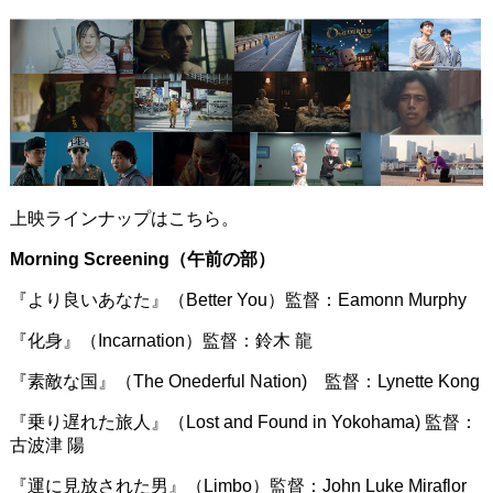
上映ラインナップはこちら。
Morning Screening（午前の部）
『より良いあなた』（Better You）監督：Eamonn Murphy
『化身』（Incarnation）監督：鈴木 龍
『素敵な国』（The Onederful Nation) 監督：Lynette Kong
『乗り遅れた旅人』（Lost and Found in Yokohama) 監督：
古波津 陽
『運に見放された男』（Limbo）監督：John Luke Miraflor