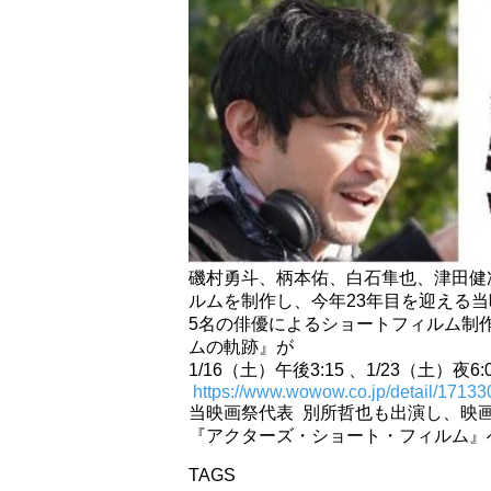
磯村勇斗、柄本佑、白石隼也、津田健
ルムを制作し、今年23年目を迎える
5名の俳優によるショートフィルム制
ムの軌跡』が
1/16（土）午後3:15 、1/23（土）夜6:
https://www.wowow.co.jp/
detail/17133
当映画祭代表 別所哲也も出演し、映
『アクターズ・ショート・フィルム』