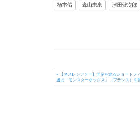
柄本佑
森山未來
津田健次郎
« 【ネスレシアター】世界を巡るショートフ
週は『モンスターボックス』（フランス）を