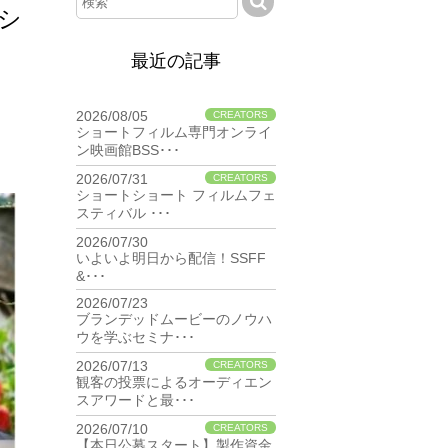
シ
最近の記事
2026/08/05
CREATORS
ショートフィルム専門オンライ
ン映画館BSS･･･
2026/07/31
CREATORS
ショートショート フィルムフェ
スティバル ･･･
2026/07/30
BIZ
いよいよ明日から配信！SSFF
&･･･
2026/07/23
BIZ
ブランデッドムービーのノウハ
ウを学ぶセミナ･･･
2026/07/13
CREATORS
観客の投票によるオーディエン
スアワードと最･･･
2026/07/10
CREATORS
【本日公募スタート】製作資金