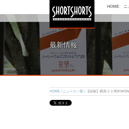
HOME
ニ
最新情報
HOME
ニュース一覧
【続報】開局３０周年WO