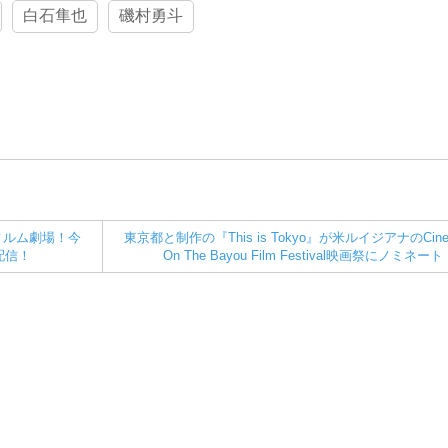
白石隼也
磯村勇斗
ィルム劇場！今
東京都と制作の『This is Tokyo』が米ルイジアナのCine
配信！
On The Bayou Film Festival映画祭にノミネート