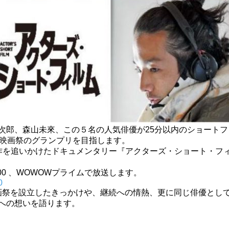
次郎、森山未來、
この５名の人気俳優が25分以内のショートフ
当映画祭のグランプリを目指します。
作を追いかけたドキュメンタ
リー『アクターズ・ショート・フ
00 、
WOWOWプライムで放送します。
0
画祭を設立したきっかけや、継続への情熱、
更に同じ俳優とし
への想いを語ります。