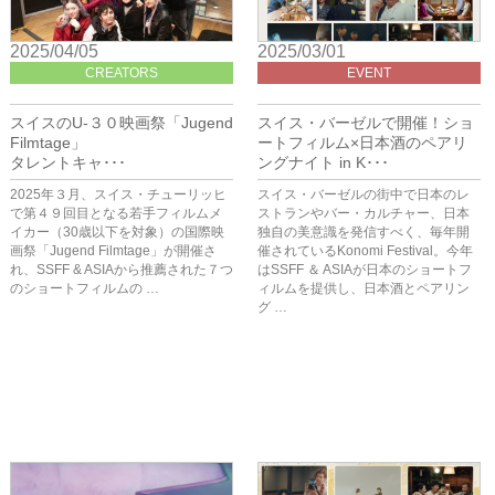
2025/04/05
2025/03/01
CREATORS
EVENT
スイスのU-３０映画祭「Jugend
スイス・バーゼルで開催！ショ
Filmtage」
ートフィルム×日本酒のペアリ
タレントキャ･･･
ングナイト in K･･･
2025年３月、スイス・チューリッヒ
スイス・バーゼルの街中で日本のレ
で第４９回目となる若手フィルムメ
ストランやバー・カルチャー、日本
イカー（30歳以下を対象）の国際映
独自の美意識を発信すべく、毎年開
画祭「Jugend Filmtage」が開催さ
催されているKonomi Festival。今年
れ、SSFF & ASIAから推薦された７つ
はSSFF ＆ ASIAが日本のショートフ
のショートフィルムの …
ィルムを提供し、日本酒とペアリン
グ …