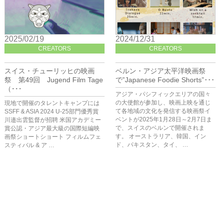
2025/02/19
2024/12/31
CREATORS
CREATORS
スイス・チューリッヒの映画
ベルン・アジア太平洋映画祭
祭 第49回 Jugend Film Tage
で”Japanese Foodie Shorts”･･･
（･･･
アジア・パシフィックエリアの国々
の大使館が参加し、映画上映を通じ
現地で開催のタレントキャンプには
て各地域の文化を発信する映画祭イ
SSFF & ASIA 2024 U-25部門優秀賞
ベントが2025年1月28日～2月7日ま
川邉出雲監督が招聘 米国アカデミー
で、スイスのベルンで開催されま
賞公認・アジア最大級の国際短編映
す。 オーストラリア、韓国、イン
画祭ショートショート フィルムフェ
ド、パキスタン、タイ、 …
スティバル & ア …