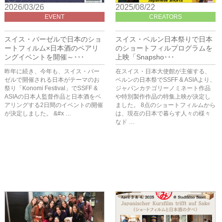
2026/03/26
2025/08/22
EVENT
CREATORS
スイス・バーゼルで日本のショ
スイス・ベルン日本祭りで日本
ートフィルム×日本酒のペアリ
のショートフィルプログラムを
ングイベントを開催～･･･
上映「Snapsho･･･
昨年に続き、今年も、スイス・バー
在スイス・日本大使館が主催する、
ゼルで開催される日本がテーマのお
ベルンの日本祭でSSFF & ASIAより、
祭り「Konomi Festival」でSSFF &
ジャパンカテゴリーノミネート作品
ASIAの日本人監督作品と日本酒をペ
や特別製作作品の特集上映が決定し
アリングする2日間のイベントの開催
ました。 8点のショートフィルムから
が決定しました。 &#x …
は、現在の日本で暮らす人々の様々
なド …