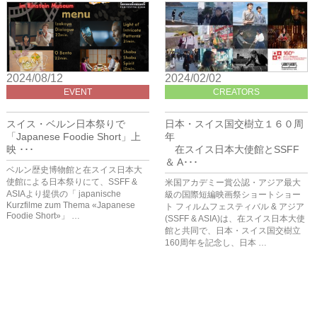
2024/08/12
2024/02/02
EVENT
CREATORS
スイス・ベルン日本祭りで
日本・スイス国交樹立１６０周
「Japanese Foodie Short」上
年
映 ･･･
在スイス日本大使館とSSFF
＆ A･･･
ベルン歴史博物館と在スイス日本大
使館による日本祭りにて、SSFF &
米国アカデミー賞公認・アジア最大
ASIAより提供の「 japanische
級の国際短編映画祭ショートショー
Kurzfilme zum Thema «Japanese
ト フィルムフェスティバル & アジア
Foodie Short»」 …
(SSFF & ASIA)は、在スイス日本大使
館と共同で、日本・スイス国交樹立
160周年を記念し、日本 …