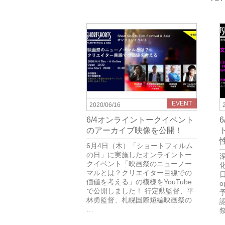
EVENT
2020/06/16
6/4オンライントークイベント
のアーカイブ映像を公開！
6月4日（木）「ショートフィルム
の日」に実施したオンライントー
クイベント「映画祭のニューノー
マルとは？クリエイター目線での
⽇
価値を考える」の模様をYouTube
o
で公開しました！ 行定勲監督、平
林勇監督、札幌国際短編映画祭の
…