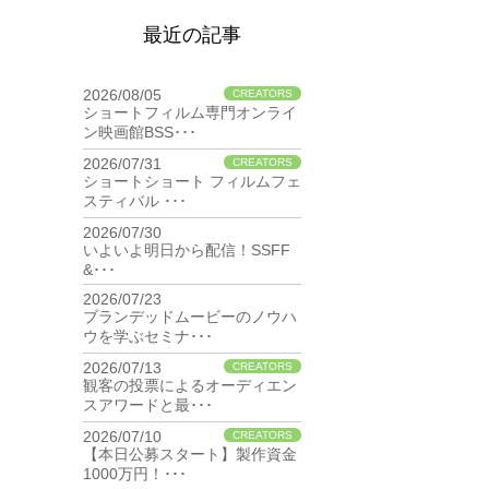
最近の記事
2026/08/05
CREATORS
ショートフィルム専門オンライ
ン映画館BSS･･･
2026/07/31
CREATORS
ショートショート フィルムフェ
スティバル ･･･
2026/07/30
BIZ
いよいよ明日から配信！SSFF
&･･･
2026/07/23
BIZ
ブランデッドムービーのノウハ
ウを学ぶセミナ･･･
2026/07/13
CREATORS
観客の投票によるオーディエン
スアワードと最･･･
2026/07/10
CREATORS
【本日公募スタート】製作資金
1000万円！･･･