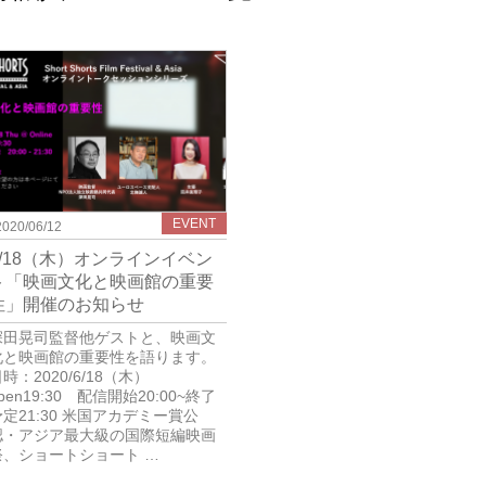
EVENT
2020/06/12
6/18（木）オンラインイベン
ト「映画文化と映画館の重要
性」開催のお知らせ
深田晃司監督他ゲストと、映画文
化と映画館の重要性を語ります。
時：2020/6/18（⽊）
pen19:30 配信開始20:00~終了
予定21:30 米国アカデミー賞公
認・アジア最大級の国際短編映画
祭、ショートショート …