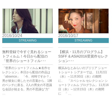
2016/10/24
2016/10/17
STREAMING
STREAMING
無料登録で今すぐ見れるショー
【横浜・11月のプログラム】
トフィルム！今日から配信の
SSFF & ASIA2016受賞作セレク
「世界のショートフィル･･･
ション･･･
「世界のショートフィルム★名作セ
横浜みなとみらいのブリリア ショー
レクション」本日から配信の作品は
トショート シアターでは、 11月2日
「absence」 「今、何時ですか？」
（水）～11月30日（水）の期間
男が彼女に発したその言葉から、1脚
に、 「スペシャル セレクション シ
のベンチに座る、2人の男女の不思議
ョートフィルム プログラム」 11月16
な会話が始まる。男の不思議な“力”
日（水）～12月15日（木）の期間
…
に 「 …