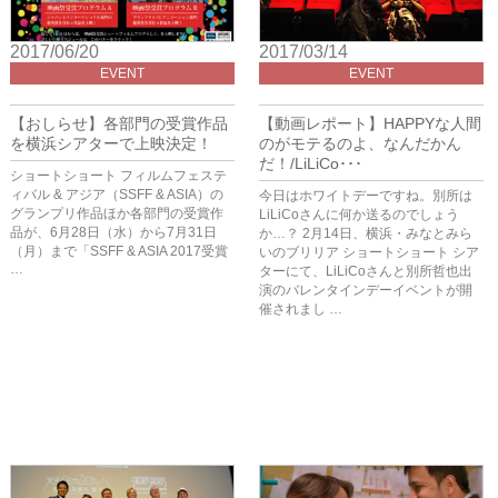
2017/06/20
2017/03/14
EVENT
EVENT
【おしらせ】各部門の受賞作品
【動画レポート】HAPPYな人間
を横浜シアターで上映決定！
のがモテるのよ、なんだかん
だ！/LiLiCo･･･
ショートショート フィルムフェステ
ィバル & アジア（SSFF & ASIA）の
今日はホワイトデーですね。別所は
グランプリ作品ほか各部門の受賞作
LiLiCoさんに何か送るのでしょう
品が、6月28日（水）から7月31日
か…？ 2月14日、横浜・みなとみら
（月）まで「SSFF & ASIA 2017受賞
いのブリリア ショートショート シア
…
ターにて、LiLiCoさんと別所哲也出
演のバレンタインデーイベントが開
催されまし …