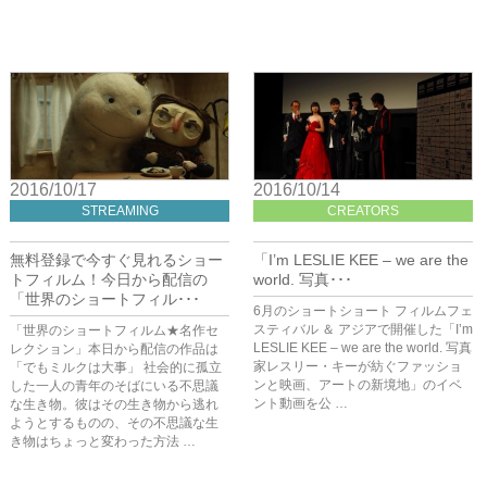
2016/10/17
2016/10/14
STREAMING
CREATORS
無料登録で今すぐ見れるショー
「I’m LESLIE KEE – we are the
トフィルム！今日から配信の
world. 写真･･･
「世界のショートフィル･･･
6月のショートショート フィルムフェ
スティバル ＆ アジアで開催した「I’m
「世界のショートフィルム★名作セ
LESLIE KEE – we are the world. 写真
レクション」本日から配信の作品は
家レスリー・キーが紡ぐファッショ
「でもミルクは大事」 社会的に孤立
ンと映画、アートの新境地」のイベ
した一人の青年のそばにいる不思議
ント動画を公 …
な生き物。彼はその生き物から逃れ
ようとするものの、その不思議な生
き物はちょっと変わった方法 …