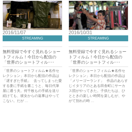
2016/11/07
2016/10/31
STREAMING
STREAMING
無料登録で今すぐ見れるショー
無料登録で今すぐ見れるショー
トフィルム！今日から配信の
トフィルム！今日から配信の
「世界のショートフィル･･･
「世界のショートフィル･･･
「世界のショートフィルム★名作セ
「世界のショートフィルム★名作セ
レクション」本日から配信の作品は
レクション」本日から配信の作品は
「遅すぎた手紙」 去ってしまった愛
「メリーゴーランド」 作品のあらす
する妻に手紙を書こうと、毎日代筆
じイタリアのとある田舎町にサーカ
屋に通う夫。何千枚もの手紙を送り
ス団がやってきた。子供たちは、ひ
続けても、彼女からの返事はやって
とときの楽しい時間を楽しむが、や
こない。だが …
がて別れの時 …