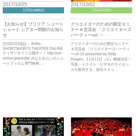
2017/10/25
2017/10/02
STREAMING
CREATORS
【お知らせ】ブリリア ショート
クリエイターのための限定セミ
ショート シアター閉館のお知ら
ナー＆交流会 「クリエイターズ
せ
パーティーvol.･･･
2018/1/23追記： Brillia
クリエイターのための限定セミナー
SHORTSHORTS THEATER ONLINE
＆交流会 「クリエイターズパーティ
ティザーサイト公開中！！ http://sst-
ーvol.18 presented by Getty
online.jp/presite/ みなとみらいのショ
Images」11月11日（土）開催決定！
ートフィルム専門映画 …
写真・イラスト・ビデオのライセン
スを販売する、総合ストッ …