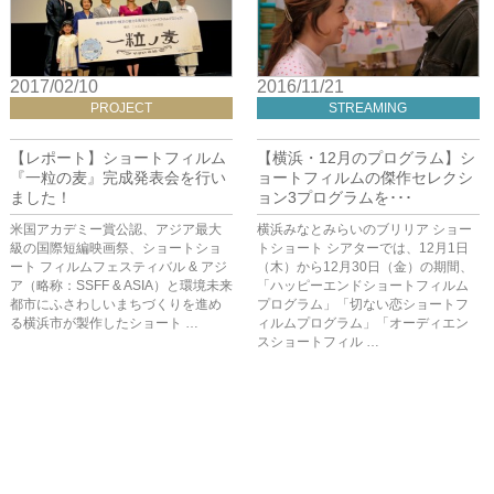
2017/02/10
2016/11/21
PROJECT
STREAMING
【レポート】ショートフィルム
【横浜・12月のプログラム】シ
『一粒の麦』完成発表会を行い
ョートフィルムの傑作セレクシ
ました！
ョン3プログラムを･･･
米国アカデミー賞公認、アジア最大
横浜みなとみらいのブリリア ショー
級の国際短編映画祭、ショートショ
トショート シアターでは、12月1日
ート フィルムフェスティバル & アジ
（木）から12月30日（金）の期間、
ア（略称：SSFF & ASIA）と環境未来
「ハッピーエンドショートフィルム
都市にふさわしいまちづくりを進め
プログラム」「切ない恋ショートフ
る横浜市が製作したショート …
ィルムプログラム」「オーディエン
スショートフィル …