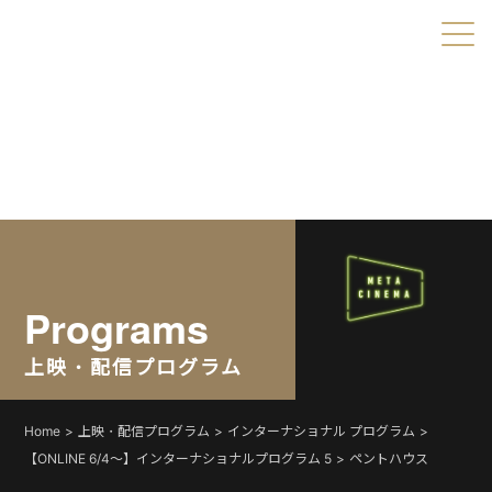
Warning
: Undefined variable $object_ids in
/home/xs179703/shortshorts.org/public_html/2022/wp-
content/themes/direct/header.php
on line
49
Warning
: Undefined variable $taxonomies in
/home/xs179703/shortshorts.org/public_html/2022/wp-
content/themes/direct/header.php
on line
49
Programs
上映・配信プログラム
Home
上映・配信プログラム
インターナショナル プログラム
【ONLINE 6/4〜】インターナショナルプログラム 5
ペントハウス