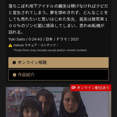
落ちこぼれ地下アイドルの麗美は稼げなければクビだ
と宣告されてしまう。夢を諦めきれず、どんなことを
しても売れたいと思いはじめた矢先、麗美は致死率１
００％のゾンビ菌に感染してしまい、思わぬ転機が
訪れる。
Yuki Saito / 0:24:43 / 日本 / ドラマ / 2021
mature マチュア・コンテンツ：
These films may include sexual and/or violent content.
オンライン視聴
作品紹介
オンライン配信あり