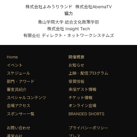
株式会社よみうりランド
株式会社AbemaTV
協力
青山学院大学 総合文化政策学部
株式会社 Insight Tech
有限会社 ディレクト・ネットワークシステムズ
Home
開催概要
イベント
お知らせ
スケジュール
上映・配信プログラム
部門・アワード
受賞情報
審査員紹介
来場ゲスト情報
スペシャルコンテンツ
チケット情報
会場アクセス
オンライン会場
スポンサー一覧
BRANDED SHORTS
お問い合わせ
プライバシーポリシー
運営会社
プレス