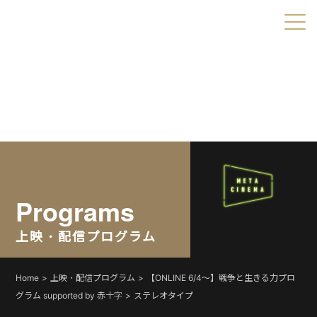
Warning
: Undefined variable $object_ids in
/home/xs179703/shortshorts.org/public_html/2022/wp-
content/themes/direct/header.php
on line
49
Warning
: Undefined variable $taxonomies in
/home/xs179703/shortshorts.org/public_html/2022/wp-
content/themes/direct/header.php
on line
49
Programs
上映・配信プログラム
Home
上映・配信プログラム
【ONLINE 6/4〜】戦争と生きる力プロ
グラム supported by 赤十字
ステレオタイプ