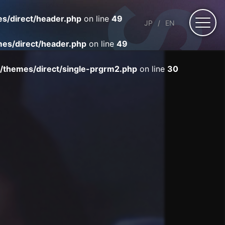
s/direct/header.php
on line
49
JP
EN
es/direct/header.php
on line
49
/themes/direct/single-prgrm2.php
on line
30