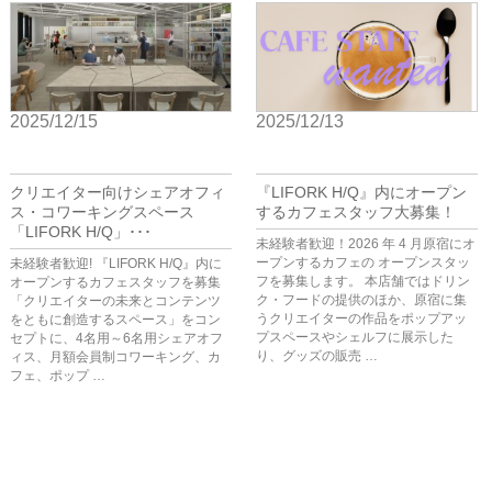
2025/12/15
2025/12/13
BIZ
BIZ
クリエイター向けシェアオフィ
『LIFORK H/Q』内にオープン
ス・コワーキングスペース
するカフェスタッフ大募集！
「LIFORK H/Q」･･･
未経験者歓迎！2026 年 4 月原宿にオ
ープンするカフェの オープンスタッ
未経験者歓迎! 『LIFORK H/Q』内に
フを募集します。 本店舗ではドリン
オープンするカフェスタッフを募集
ク・フードの提供のほか、原宿に集
「クリエイターの未来とコンテンツ
うクリエイターの作品をポップアッ
をともに創造するスペース」をコン
プスペースやシェルフに展示した
セプトに、4名用～6名用シェアオフ
り、グッズの販売 …
ィス、月額会員制コワーキング、カ
フェ、ポップ …