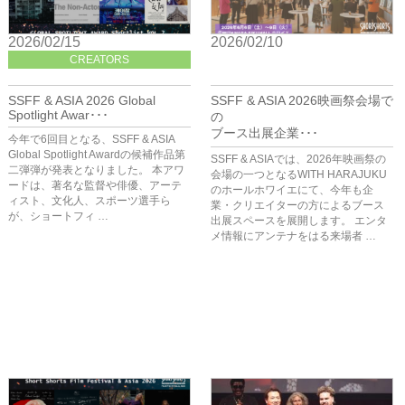
2026/02/15
2026/02/10
CREATORS
BIZ
SSFF & ASIA 2026 Global
SSFF & ASIA 2026映画祭会場で
Spotlight Awar･･･
の
ブース出展企業･･･
今年で6回目となる、SSFF & ASIA
Global Spotlight Awardの候補作品第
SSFF & ASIAでは、2026年映画祭の
二弾弾が発表となりました。 本アワ
会場の一つとなるWITH HARAJUKU
ードは、著名な監督や俳優、アーテ
のホールホワイエにて、今年も企
ィスト、文化人、スポーツ選手ら
業・クリエイターの方によるブース
が、ショートフィ …
出展スペースを展開します。 エンタ
メ情報にアンテナをはる来場者 …