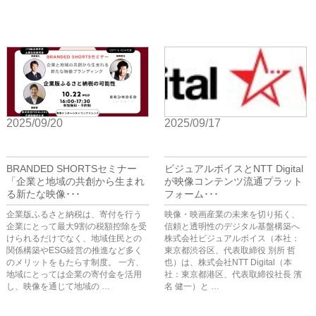
2025/09/20
2025/09/17
BIZ
BIZ
BRANDED SHORTSセミナー
ビジュアルボイスとNTT Digital
「企業と地域の共創から生まれ
が映像コンテンツ流通プラット
る新たな映像･･･
フォーム･･･
企業版ふるさと納税は、寄付を行う
映像・映画産業の未来を切り拓く、
企業にとって最大9割の税額控除を受
信頼と透明性のデジタル基盤構築へ
けられるだけでなく、地域住民との
株式会社ビジュアルボイス（本社：
関係構築やESG経営の推進など多く
東京都渋谷区、代表取締役 別所 哲
のメリットをもたらす制度。 一方、
也）は、株式会社NTT Digital（本
地域にとっては企業の寄付金を活用
社：東京都港区、代表取締役社長 濱
し、映像を通じて地域の …
名 健一）と …