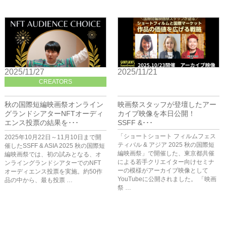
2025/11/27
2025/11/21
CREATORS
BIZ
秋の国際短編映画祭オンライン
映画祭スタッフが登壇したアー
グランドシアターNFTオーディ
カイブ映像を本日公開！
エンス投票の結果を･･･
SSFF &･･･
「ショートショート フィルムフェス
2025年10月22日～11月10日まで開
ティバル & アジア 2025 秋の国際短
催したSSFF & ASIA 2025 秋の国際短
編映画祭」で開催した、東京都共催
編映画祭では、初の試みとなる、オ
による若手クリエイター向けセミナ
ンライングランドシアターでのNFT
ーの模様がアーカイブ映像として
オーディエンス投票を実施。約50作
YouTubeに公開されました。 「映画
品の中から、最も投票 …
祭 …