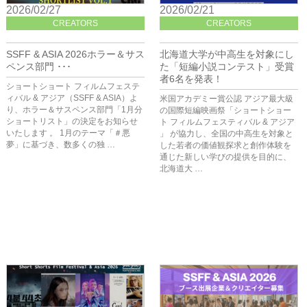
2026/02/27
2026/02/21
CREATORS
CREATORS
SSFF & ASIA 2026ホラー＆サス
北海道大学が中高生を対象にし
ペンス部門 ･･･
た「短編小説コンテスト」受賞
者6名を発表！
ショートショート フィルムフェステ
ィバル & アジア（SSFF & ASIA）よ
米国アカデミー賞公認 アジア最大級
り、ホラー＆サスペンス部門「1月分
の国際短編映画祭「ショートショー
ショートリスト」の決定をお知らせ
ト フィルムフェスティバル & アジア
いたします 。 1月のテーマ「＃悪
」 が協力し、全国の中高生を対象と
夢」に基づき、数多くの独 …
した若者の価値観探求と創作体験を
通じた新しい学びの提供を目的に、
北海道大 …