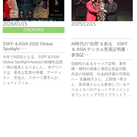
2026/01/15
2025/12/15
CREATORS
BIZ
SSFF & ASIA 2026 Global
AI時代の“信用”を創る SSFF
Spotlight ･･･
＆ ASIA デジタル受賞証明書・
参加証･･･
今年で6回目となる、SSFF & ASIA
Global Spotlight Awardの候補作品第
信頼性のあるキャリア証明、著作
一弾が発表となりました。 本アワー
権・権利の保護と適切な収益分配、
ドは、著名な監督や俳優、アーティ
作品の信頼性、社会的評価の可視化
スト、文化人、スポーツ選手らが、
へ～ 安藤桃子さん、上田慎一郎さ
ショートフィル …
ん、黒木瞳さんらも参加しているク
リエイターのアセットマネジメント
をワンストップで行うプラットフ …