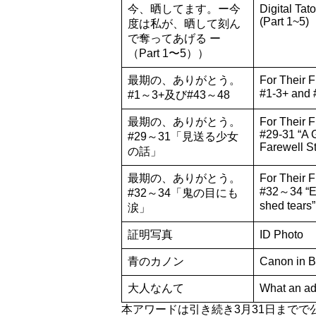
今、晒してます。ー今
Digital Ta
(Part 1~5)
度は私が、晒して刻ん
で奪ってあげる ー
（Part 1〜5））
最期の、ありがとう。
For Their 
#1-3+ and
#1～3+及び#43～48
最期の、ありがとう。
For Their 
#29-31 “A G
#29～31「見送る少女
Farewell St
の話」
最期の、ありがとう。
For Their 
#32～34 “E
#32～34「鬼の目にも
shed tears”
涙」
証明写真
ID Photo
青のカノン
Canon in B
大人なんて
What an ad
本アワードは引き続き3月31日まで