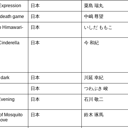
Expression
日本
粟島 瑞丸
e death game
日本
中嶋 尊望
o Himawari-
日本
いしだ ももこ
Cinderella
日本
今 和紀
 dark
日本
川延 幸紀
日本
つわぶき 峻
Evening
日本
石川 敬二
of Mosquito
日本
鈴木 琢馬
Love