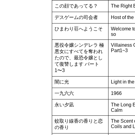
この顔であってる？
The Right 
デスゲームの司会者
Host of th
ひまわり荘へようこそ
Welcome t
so
悪役令嬢シンデレラ 極
Villainess 
Part1~3
悪女にすべてを奪われ
たので、最恐令嬢とし
て復讐します パート
1〜3
闇に光
Light in the
一九六六
1966
永い夕凪
The Long 
Calm
蚊取り線香の香りと恋
The Scent 
Coils and 
の香り