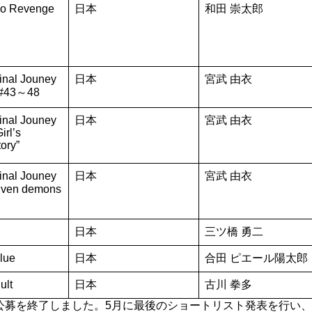
too Revenge
日本
和田 崇太郎
Final Jouney
日本
宮武 由衣
 #43～48
Final Jouney
日本
宮武 由衣
irl’s
ory”
Final Jouney
日本
宮武 由衣
ven demons
日本
三ツ橋 勇二
lue
日本
合田 ピエール陽太郎
ult
日本
古川 拳多
で公募を終了しました。5月に最後のショートリスト発表を行い