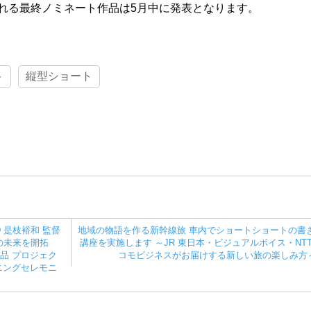
れる最終ノミネート作品は5月中に発表となります。
ト
縦型ショート
RD 是枝裕和 監督
地域の物語を作る新幹線旅 車内でショートショートの書
の未来を開拓
講座を実施します ～JR 東日本・ビジュアルボイス・NTT
品 プロジェク
コモビジネスがお届けする新しい旅の楽しみ方～
ープニングセレモニ