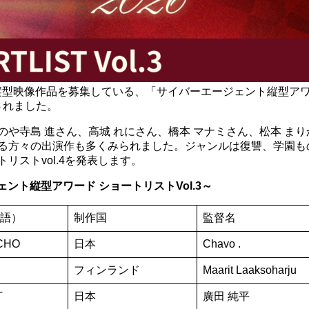
3/31まで縦型映像作品を募集している、「サイバーエージェント縦型ア
表されました。
や寺島 進さん、高城 れにさん、橋本 マナミさん、松本 まり
る方々の出演作も多くみられました。ジャンルは復讐、学園も
リストvol.4を発表します。
エージェント縦型アワード ショートリストVol.3～
語）
制作国
監督名
CHO
日本
Chavo .
フィンランド
Maarit Laaksoharju
T
日本
廣田 純平