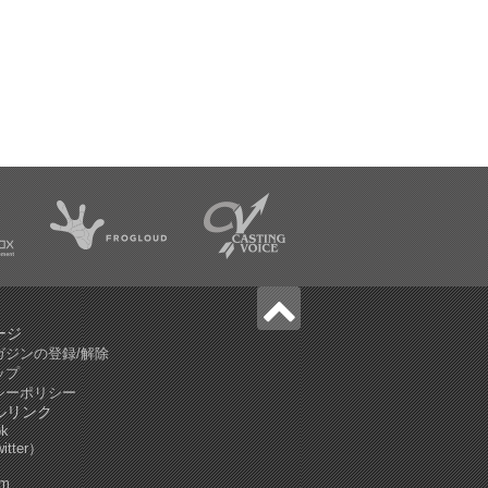
ージ
ガジンの登録/解除
ップ
シーポリシー
ルリンク
ok
tter）
am