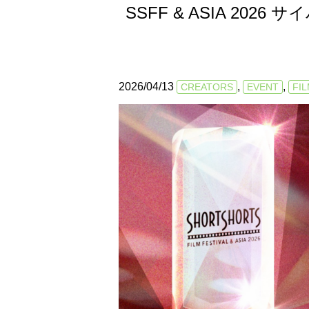
SSFF & ASIA 2
2026/04/13
,
,
CREATORS
EVENT
FIL