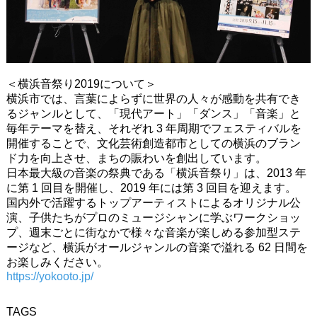
＜横浜音祭り2019について＞
横浜市では、言葉によらずに世界の人々が感動を共有でき
るジャンルとして、「現代アート」「ダンス」「音楽」と
毎年テーマを替え、それぞれ 3 年周期でフェスティバルを
開催することで、文化芸術創造都市としての横浜のブラン
ド力を向上させ、まちの賑わいを創出しています。
日本最大級の音楽の祭典である「横浜音祭り」は、2013 年
に第 1 回目を開催し、2019 年には第 3 回目を迎えます。
国内外で活躍するトップアーティストによるオリジナル公
演、子供たちがプロのミュージシャンに学ぶワークショッ
プ、週末ごとに街なかで様々な音楽が楽しめる参加型ステ
ージなど、横浜がオールジャンルの音楽で溢れる 62 日間を
お楽しみください。
https://yokooto.jp/