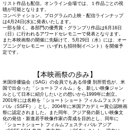
リスト作品も配信。オンライン会場では、１作品ごとの視
聴が可能となります。
コンペティション、プログラムの上映・配信ラインナップ
は4月24日(水)に発表いたします。
一部を除く、各部門の優秀賞・グランプリ作品は6月16日
（日）に行われるアワードセレモニーで発表となります。
また本映画祭の開催に先駆けて、5月29日（水）には、オー
プニングセレモニー（いずれも招待制イベント）を開催予
定です。
【本映画祭の歩み】
米国俳優協会（SAG）の会員でもある俳優 別所哲也が、米
国で出会った「ショートフィルム」を、新しい映像ジャン
ルとして日本に紹介したいとの想いから1999年に創立。
2001年には名称を「ショートショート フィルムフェスティ
バル（SSFF）」とし、2004年に米国アカデミー賞公認映画
祭に認定されました。また同年、アジア発の新しい映像文
化の発信・新進若手映像作家の育成を目的とし、同年に
「ショートショート フィルムフェスティバル アジア