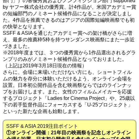
部門」）の各優秀賞およびノンフィクション部門 supported
by ヤフー株式会社の優秀賞、計4作品が、米国アカデミー賞
の短編部門のノミネート候補作品になることが決定しまし
た。4作品を推薦できるのはアジアの国際短編映画祭でも初
の快挙となります。
SSFF & ASIAを通じたアカデミー賞への架け橋がさらに増
え、最多の推薦枠5枠を持つサンダンス映画祭にまた一歩近
づきました。
※2018年度までは、３つの優秀賞から1作品選出されるグラ
ンプリのみがノミネート候補作品となっておりました。
（上記は2019年3月18日現在の情報）
さらに、会場に来場いただけない方にも、ショートフィル
ムの魅力を存分に体験いただけるよう、オンライン会場を
設置。日本初公開作品を含む映画祭ならではのラインナッ
プをお届けします。また、女性のフィルムメイカーを応援
するプロジェクト「Ladies for Cinema Project」や、25歳以
下の若手監督作品にフォーカスする「U-25プロジェクト」
といった新たな企画も始動します。
SSFF & ASIA 2019注目ポイント
①オンライン開催：21年目の映画祭を記念しオンライン