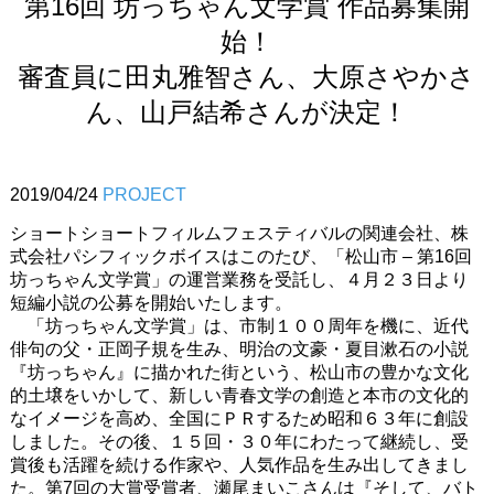
第16回 坊っちゃん文学賞 作品募集開
始！
審査員に田丸雅智さん、大原さやかさ
ん、山戸結希さんが決定！
2019/04/24
PROJECT
ショートショートフィルムフェスティバルの関連会社、株
式会社パシフィックボイスはこのたび、「松山市 – 第16回
坊っちゃん文学賞」の運営業務を受託し、
４月２３日より
短編小説の公募を開始いたします。
「坊っちゃん文学賞」は、市制１００周年を機に、近代
俳句の父・
正岡子規を生み、明治の文豪・夏目漱石の小説
『坊っちゃん』
に描かれた街という、松山市の豊かな文化
的土壌をいかして、
新しい青春文学の創造と本市の文化的
なイメージを高め、
全国にＰＲするため昭和６３年に創設
しました。その後、１５回・
３０年にわたって継続し、受
賞後も活躍を続ける作家や、
人気作品を生み出してきまし
た。第7回の大賞受賞者、瀬尾まいこさんは『そして、バト