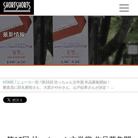
最新情報
HOME
ニュース一覧
第16回 坊っちゃん文学賞 作品募集開始！
審査員に田丸雅智さん、大原さやかさん、山戸結希さんが決定！