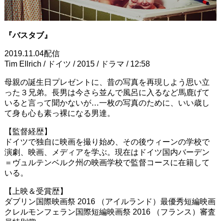
『バスタブ
』
2019.11.04配信
Tim Ellrich / ドイツ / 2015 / ドラマ / 12:58
母親の誕生日プレゼントに、昔の写真を再現しよう思い立
った３兄弟。長男は今さら並んで風呂に入るなど馬鹿げて
いると言って聞かないが…一枚の写真のために、いい歳し
て身も心も素っ裸になる男達。
【監督経歴】
ドイツで独自に映画を撮り始め、その後ウィーンの学校で
演劇、映画、メディアを学ぶ。現在はドイツ国内バーデン
＝ヴュルテンベルク州の映画学校で監督コースに在籍して
いる。
【上映＆受賞歴】
ダブリン国際映画祭 2016 （アイルランド）最優秀短編映画
クレルモンフェラン国際短編映画祭 2016 （フランス）審査